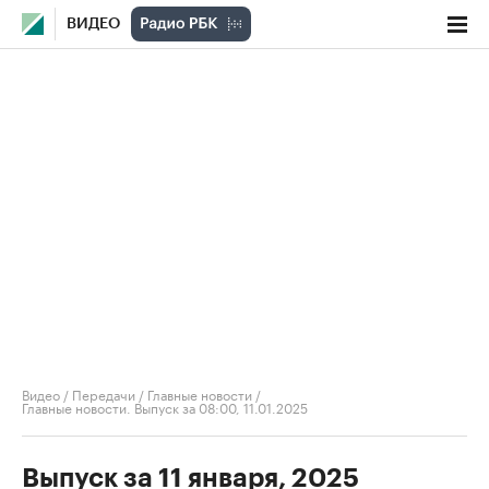
ВИДЕО
Видео
/
Передачи
/
Главные новости
/
Главные новости. Выпуск за 08:00, 11.01.2025
Выпуск за 11 января, 2025