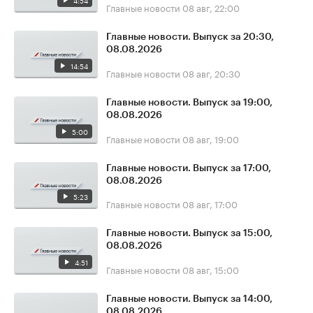
4:54
Главные новости
08 авг, 22:00
Главные новости. Выпуск за 20:30,
08.08.2026
14:54
Главные новости
08 авг, 20:30
Главные новости. Выпуск за 19:00,
08.08.2026
5:00
Главные новости
08 авг, 19:00
Главные новости. Выпуск за 17:00,
08.08.2026
5:23
Главные новости
08 авг, 17:00
Главные новости. Выпуск за 15:00,
08.08.2026
4:51
Главные новости
08 авг, 15:00
Главные новости. Выпуск за 14:00,
08.08.2026