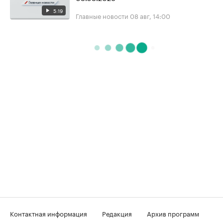
5:19
Главные новости
08 авг, 14:00
Контактная информация
Редакция
Архив программ