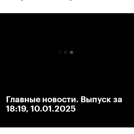
00:00
/
00:00
Главные новости. Выпуск за
18:19, 10.01.2025