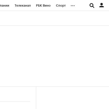
...
пании
Телеканал
РБК Вино
Спорт
ые проекты
Город
Стиль
Крипто
Спецпроекты СПб
логии и медиа
Финансы