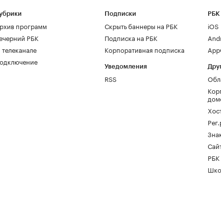
убрики
Подписки
РБК
рхив программ
Скрыть баннеры на РБК
iOS
ечерний РБК
Подписка на РБК
And
 телеканале
Корпоративная подписка
AppG
одключение
Уведомления
Дру
RSS
Обл
Кор
дом
Хос
Рег
Зна
Сайт
РБК
Шко