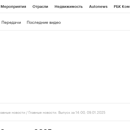
Мероприятия
Отрасли
Недвижимость
Autonews
РБК Ком
ние
РБК Курсы
РБК Life
Тренды
Визионеры
Национальн
Передачи
Последние видео
б
Исследования
Кредитные рейтинги
Франшизы
Газета
роверка контрагентов
Политика
Экономика
Бизнес
Техно
лавные новости
/
Главные новости. Выпуск за 14:00, 09.01.2025