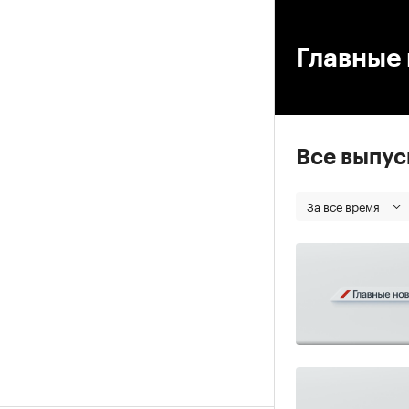
00
Главные 
Все выпу
За все время