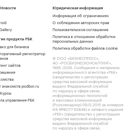
 Новости
Юридическая информация
Информация об ограничениях
roid
О соблюдении авторских прав
allery
Пользовательское соглашение
Политика в отношении обработки
гие продукты РБК
персональных данных
ако для бизнеса
Политика обработки файлов cookie
поративный регистратор
енов
© ООО «БИЗНЕСПРЕСС»,
АО «РОСБИЗНЕСКОНСАЛТИНГ»,
тинг сайтов
1995–2026
. Сообщения и материалы
.решения
информационного агентства «РБК»
(свидетельство о регистрации
комства
средства массовой информации
 знакомств podbor.ru
выдано Федеральной службой
по надзору в сфере связи,
 Курсы
информационных технологий
ла управления РБК
и массовых коммуникаций
(Роскомнадзор) 09.12.2015 за номером
ИА №ФС77-63848) и сетевого издания
«РБК» (свидетельство о регистрации
средства массовой информации
выдано Федеральной службой
по надзору в сфере связи,