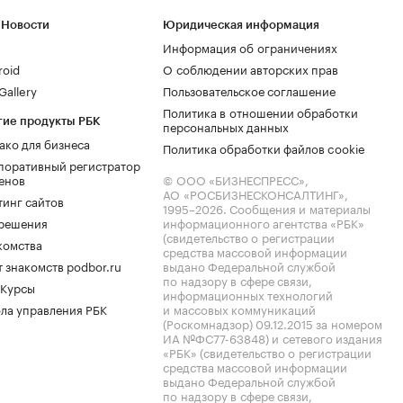
 Новости
Юридическая информация
Информация об ограничениях
roid
О соблюдении авторских прав
allery
Пользовательское соглашение
Политика в отношении обработки
гие продукты РБК
персональных данных
ако для бизнеса
Политика обработки файлов cookie
поративный регистратор
енов
© ООО «БИЗНЕСПРЕСС»,
АО «РОСБИЗНЕСКОНСАЛТИНГ»,
тинг сайтов
1995–2026
. Сообщения и материалы
.решения
информационного агентства «РБК»
(свидетельство о регистрации
комства
средства массовой информации
 знакомств podbor.ru
выдано Федеральной службой
по надзору в сфере связи,
 Курсы
информационных технологий
ла управления РБК
и массовых коммуникаций
(Роскомнадзор) 09.12.2015 за номером
ИА №ФС77-63848) и сетевого издания
«РБК» (свидетельство о регистрации
средства массовой информации
выдано Федеральной службой
по надзору в сфере связи,