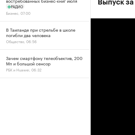
востребованных бизнес-книг июля
Выпуск за
РАДИО
Бизнес, 07:00
В Таиланде при стрельбе в школе
погибли два человека
Общество, 06:56
Зачем смартфону телеобъектив, 200
Мп и большой сенсор
РБК и Huawei, 06:32