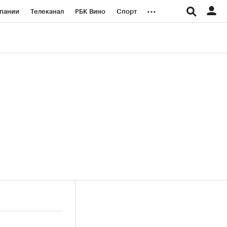
...
пании
Телеканал
РБК Вино
Спорт
ые проекты
Город
Стиль
Крипто
Спецпроекты СПб
логии и медиа
Финансы