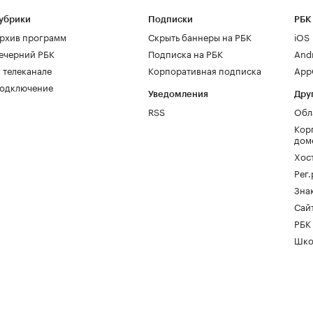
убрики
Подписки
РБК
рхив программ
Скрыть баннеры на РБК
iOS
ечерний РБК
Подписка на РБК
And
 телеканале
Корпоративная подписка
AppG
одключение
Уведомления
Дру
RSS
Обл
Кор
дом
Хос
Рег
Зна
Сайт
РБК
Шко