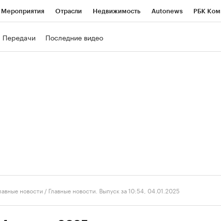
Мероприятия
Отрасли
Недвижимость
Autonews
РБК Ком
ние
РБК Курсы
РБК Life
Тренды
Визионеры
Национальн
Передачи
Последние видео
б
Исследования
Кредитные рейтинги
Франшизы
Газета
роверка контрагентов
Политика
Экономика
Бизнес
Техно
лавные новости
/
Главные новости. Выпуск за 10:54, 04.01.2025