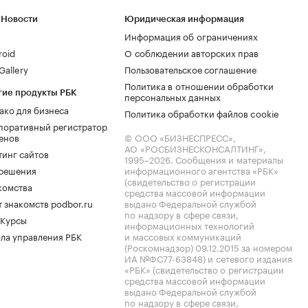
 Новости
Юридическая информация
Информация об ограничениях
roid
О соблюдении авторских прав
allery
Пользовательское соглашение
Политика в отношении обработки
гие продукты РБК
персональных данных
ако для бизнеса
Политика обработки файлов cookie
поративный регистратор
енов
© ООО «БИЗНЕСПРЕСС»,
АО «РОСБИЗНЕСКОНСАЛТИНГ»,
тинг сайтов
1995–2026
. Сообщения и материалы
.решения
информационного агентства «РБК»
(свидетельство о регистрации
комства
средства массовой информации
 знакомств podbor.ru
выдано Федеральной службой
по надзору в сфере связи,
 Курсы
информационных технологий
ла управления РБК
и массовых коммуникаций
(Роскомнадзор) 09.12.2015 за номером
ИА №ФС77-63848) и сетевого издания
«РБК» (свидетельство о регистрации
средства массовой информации
выдано Федеральной службой
по надзору в сфере связи,