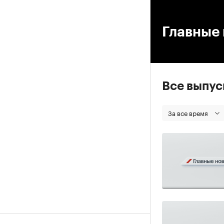
00
Главные 
Все выпу
За все время