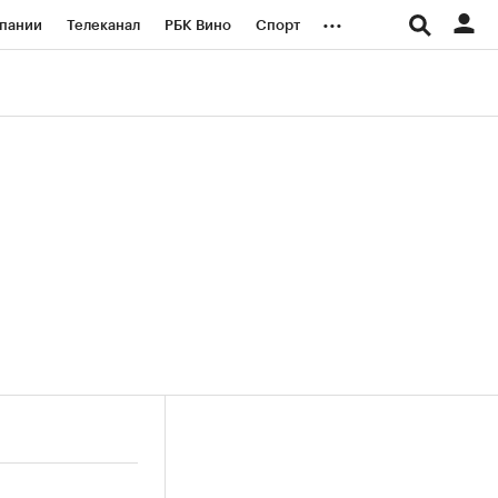
...
пании
Телеканал
РБК Вино
Спорт
ые проекты
Город
Стиль
Крипто
Спецпроекты СПб
логии и медиа
Финансы