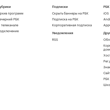
убрики
Подписки
РБК
рхив программ
Скрыть баннеры на РБК
iOS
ечерний РБК
Подписка на РБК
And
 телеканале
Корпоративная подписка
AppG
одключение
Уведомления
Дру
RSS
Обл
Кор
дом
Хос
Рег
Зна
Сайт
РБК
Шко