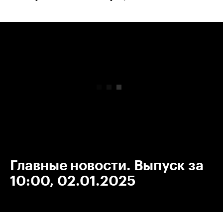
00:00
/
00:00
Главные новости. Выпуск за
10:00, 02.01.2025