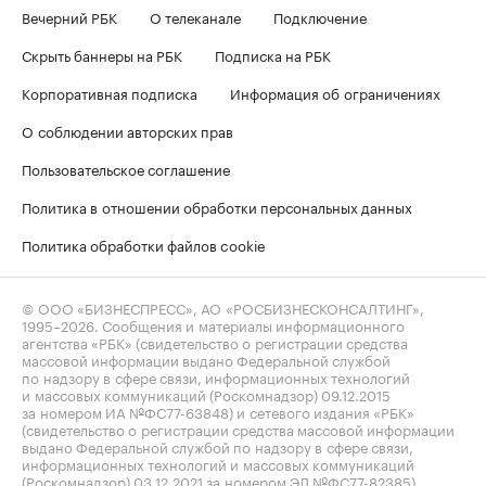
Вечерний РБК
О телеканале
Подключение
Скрыть баннеры на РБК
Подписка на РБК
Корпоративная подписка
Информация об ограничениях
О соблюдении авторских прав
Пользовательское соглашение
Политика в отношении обработки персональных данных
Политика обработки файлов cookie
© ООО «БИЗНЕСПРЕСС», АО «РОСБИЗНЕСКОНСАЛТИНГ»,
1995–2026
. Сообщения и материалы информационного
агентства «РБК» (свидетельство о регистрации средства
массовой информации выдано Федеральной службой
по надзору в сфере связи, информационных технологий
и массовых коммуникаций (Роскомнадзор) 09.12.2015
за номером ИА №ФС77-63848) и сетевого издания «РБК»
(свидетельство о регистрации средства массовой информации
выдано Федеральной службой по надзору в сфере связи,
информационных технологий и массовых коммуникаций
(Роскомнадзор) 03.12.2021 за номером ЭЛ №ФС77-82385)