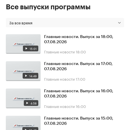
Все выпуски программы
За все время
Главные новости. Выпуск за 18:00,
07.08.2026
15:01
Главные новости
18:00
Главные новости. Выпуск за 17:00,
07.08.2026
14:49
Главные новости
17:00
Главные новости. Выпуск за 16:00,
07.08.2026
4:58
Главные новости
16:00
Главные новости. Выпуск за 15:00,
07.08.2026