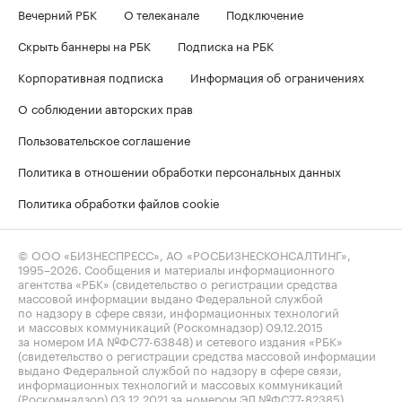
Вечерний РБК
О телеканале
Подключение
Скрыть баннеры на РБК
Подписка на РБК
Корпоративная подписка
Информация об ограничениях
О соблюдении авторских прав
Пользовательское соглашение
Политика в отношении обработки персональных данных
Политика обработки файлов cookie
© ООО «БИЗНЕСПРЕСС», АО «РОСБИЗНЕСКОНСАЛТИНГ»,
1995–2026
. Сообщения и материалы информационного
агентства «РБК» (свидетельство о регистрации средства
массовой информации выдано Федеральной службой
по надзору в сфере связи, информационных технологий
и массовых коммуникаций (Роскомнадзор) 09.12.2015
за номером ИА №ФС77-63848) и сетевого издания «РБК»
(свидетельство о регистрации средства массовой информации
выдано Федеральной службой по надзору в сфере связи,
информационных технологий и массовых коммуникаций
(Роскомнадзор) 03.12.2021 за номером ЭЛ №ФС77-82385)