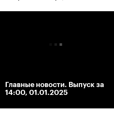
00:00
/
00:00
Главные новости. Выпуск за
14:00, 01.01.2025