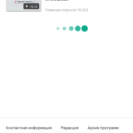
10:12
Главные новости
10:00
Контактная информация
Редакция
Архив программ