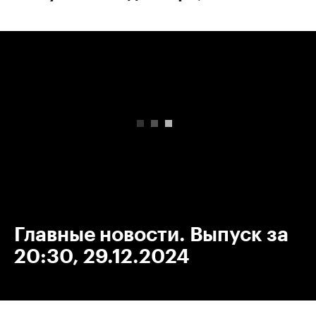
00:00
/
00:00
Главные новости. Выпуск за
20:30, 29.12.2024