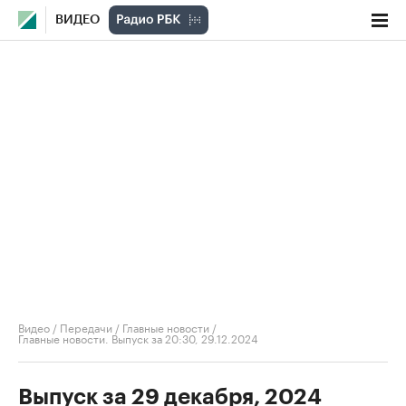
ВИДЕО
Видео
/
Передачи
/
Главные новости
/
Главные новости. Выпуск за 20:30, 29.12.2024
Выпуск за 29 декабря, 2024