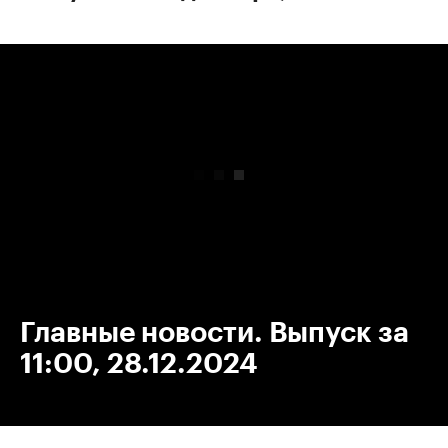
00:00
/
00:00
Главные новости. Выпуск за
11:00, 28.12.2024