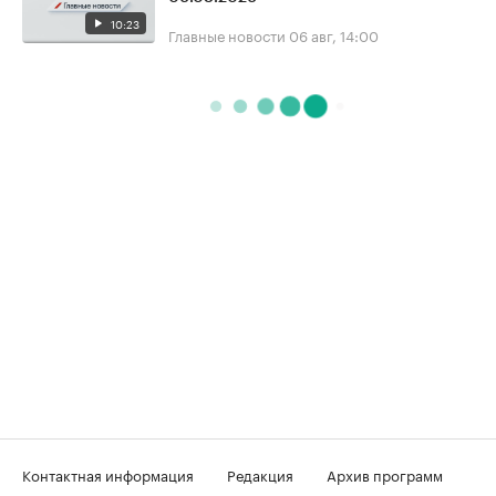
10:23
Главные новости
06 авг, 14:00
Контактная информация
Редакция
Архив программ