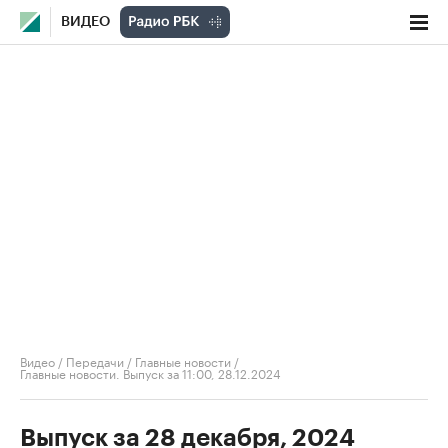
ВИДЕО
Видео
/
Передачи
/
Главные новости
/
Главные новости. Выпуск за 11:00, 28.12.2024
Выпуск за 28 декабря, 2024