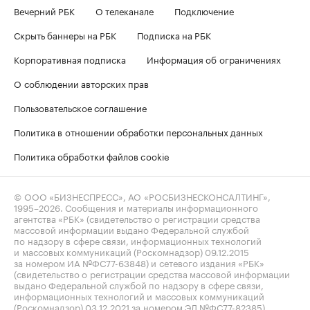
Вечерний РБК
О телеканале
Подключение
Скрыть баннеры на РБК
Подписка на РБК
Корпоративная подписка
Информация об ограничениях
О соблюдении авторских прав
Пользовательское соглашение
Политика в отношении обработки персональных данных
Политика обработки файлов cookie
© ООО «БИЗНЕСПРЕСС», АО «РОСБИЗНЕСКОНСАЛТИНГ»,
1995–2026
. Сообщения и материалы информационного
агентства «РБК» (свидетельство о регистрации средства
массовой информации выдано Федеральной службой
по надзору в сфере связи, информационных технологий
и массовых коммуникаций (Роскомнадзор) 09.12.2015
за номером ИА №ФС77-63848) и сетевого издания «РБК»
(свидетельство о регистрации средства массовой информации
выдано Федеральной службой по надзору в сфере связи,
информационных технологий и массовых коммуникаций
(Роскомнадзор) 03.12.2021 за номером ЭЛ №ФС77-82385)