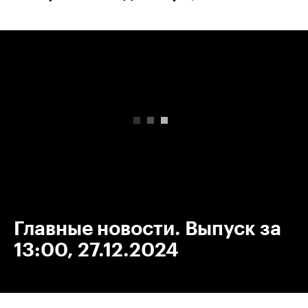
00:00
/
00:00
Главные новости. Выпуск за
13:00, 27.12.2024