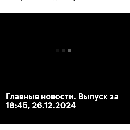
00:00
/
00:00
Главные новости. Выпуск за
18:45, 26.12.2024