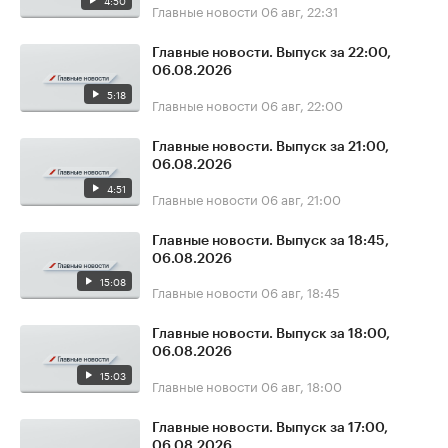
4:50
Главные новости
06 авг, 22:31
Главные новости. Выпуск за 22:00,
06.08.2026
5:18
Главные новости
06 авг, 22:00
Главные новости. Выпуск за 21:00,
06.08.2026
4:51
Главные новости
06 авг, 21:00
Главные новости. Выпуск за 18:45,
06.08.2026
15:08
Главные новости
06 авг, 18:45
Главные новости. Выпуск за 18:00,
06.08.2026
15:03
Главные новости
06 авг, 18:00
Главные новости. Выпуск за 17:00,
06.08.2026