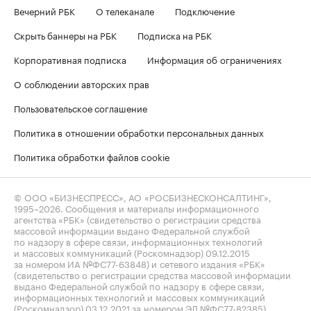
Вечерний РБК
О телеканале
Подключение
Скрыть баннеры на РБК
Подписка на РБК
Корпоративная подписка
Информация об ограничениях
О соблюдении авторских прав
Пользовательское соглашение
Политика в отношении обработки персональных данных
Политика обработки файлов cookie
© ООО «БИЗНЕСПРЕСС», АО «РОСБИЗНЕСКОНСАЛТИНГ»,
1995–2026
. Сообщения и материалы информационного
агентства «РБК» (свидетельство о регистрации средства
массовой информации выдано Федеральной службой
по надзору в сфере связи, информационных технологий
и массовых коммуникаций (Роскомнадзор) 09.12.2015
за номером ИА №ФС77-63848) и сетевого издания «РБК»
(свидетельство о регистрации средства массовой информации
выдано Федеральной службой по надзору в сфере связи,
информационных технологий и массовых коммуникаций
(Роскомнадзор) 03.12.2021 за номером ЭЛ №ФС77-82385)