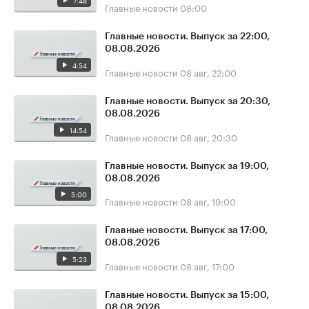
7:48
Главные новости
08:00
Главные новости. Выпуск за 22:00,
08.08.2026
4:54
Главные новости
08 авг, 22:00
Главные новости. Выпуск за 20:30,
08.08.2026
14:54
Главные новости
08 авг, 20:30
Главные новости. Выпуск за 19:00,
08.08.2026
5:00
Главные новости
08 авг, 19:00
Главные новости. Выпуск за 17:00,
08.08.2026
5:23
Главные новости
08 авг, 17:00
Главные новости. Выпуск за 15:00,
08.08.2026