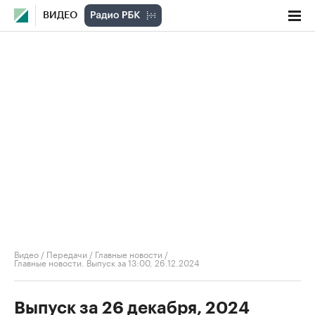
ВИДЕО
Видео
/
Передачи
/
Главные новости
/
Главные новости. Выпуск за 13:00, 26.12.2024
Выпуск за 26 декабря, 2024