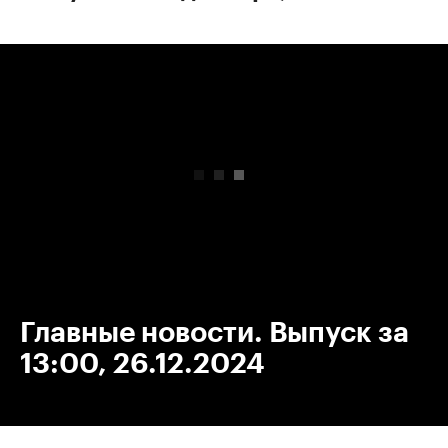
00:00
/
00:00
Главные новости. Выпуск за
13:00, 26.12.2024