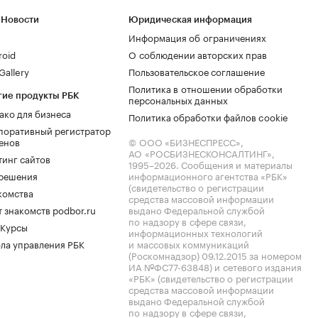
 Новости
Юридическая информация
Информация об ограничениях
roid
О соблюдении авторских прав
allery
Пользовательское соглашение
Политика в отношении обработки
гие продукты РБК
персональных данных
ако для бизнеса
Политика обработки файлов cookie
поративный регистратор
енов
© ООО «БИЗНЕСПРЕСС»,
АО «РОСБИЗНЕСКОНСАЛТИНГ»,
тинг сайтов
1995–2026
. Сообщения и материалы
.решения
информационного агентства «РБК»
(свидетельство о регистрации
комства
средства массовой информации
 знакомств podbor.ru
выдано Федеральной службой
по надзору в сфере связи,
 Курсы
информационных технологий
ла управления РБК
и массовых коммуникаций
(Роскомнадзор) 09.12.2015 за номером
ИА №ФС77-63848) и сетевого издания
«РБК» (свидетельство о регистрации
средства массовой информации
выдано Федеральной службой
по надзору в сфере связи,