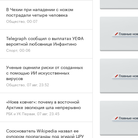
В Чехии при нападении с ножом
пострадали четыре человека
Общество, 00:07
Telegraph сообщил о выплатах УЕФА
вероятной любовнице Инфантино
Спорт, 00:06
Ученые оценили риски от созданных
с помощью ИИ искусственных
вирусов
Общество, 07 авг, 23:52
«Ноев ковчег»: почему в восточной
Арктике эволюция шла непрерывно
РБК и УК Первая, 07 авг, 23:45
Сооснователь Wikipedia назвал ее
рупором пропаганды под эгидой ЦРУ