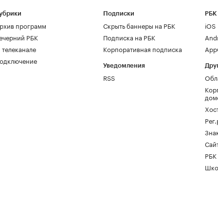
убрики
Подписки
РБК
рхив программ
Скрыть баннеры на РБК
iOS
ечерний РБК
Подписка на РБК
And
 телеканале
Корпоративная подписка
AppG
одключение
Уведомления
Дру
RSS
Обл
Кор
дом
Хос
Рег
Зна
Сайт
РБК
Шко