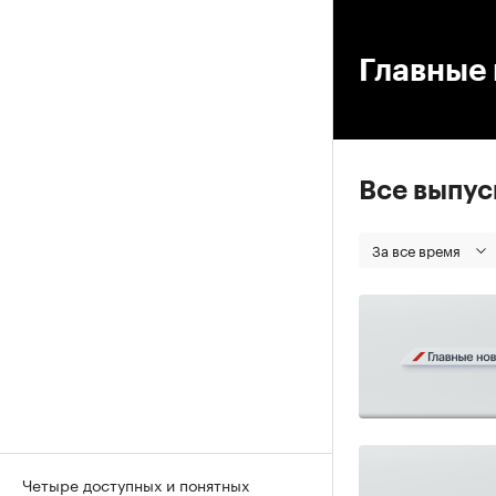
00
Главные 
Все выпу
За все время
Четыре доступных и понятных