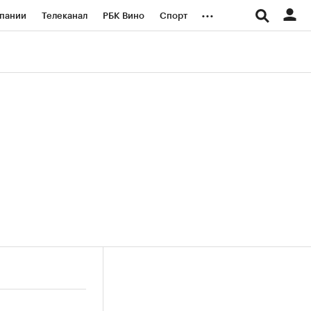
...
пании
Телеканал
РБК Вино
Спорт
ые проекты
Город
Стиль
Крипто
Спецпроекты СПб
логии и медиа
Финансы