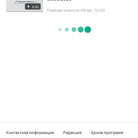
6:50
Главные новости
08 авг, 12:00
Контактная информация
Редакция
Архив программ