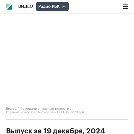
ВИДЕО
Видео
/
Передачи
/
Главные новости
/
Главные новости. Выпуск за 21:00, 19.12.2024
Выпуск за 19 декабря, 2024