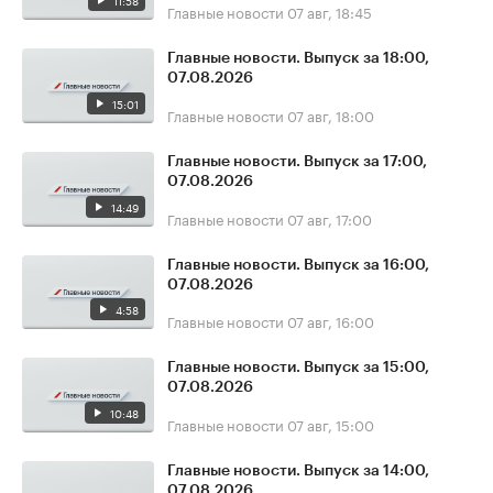
11:58
Главные новости
07 авг, 18:45
Главные новости. Выпуск за 18:00,
07.08.2026
15:01
Главные новости
07 авг, 18:00
Главные новости. Выпуск за 17:00,
07.08.2026
14:49
Главные новости
07 авг, 17:00
Главные новости. Выпуск за 16:00,
07.08.2026
4:58
Главные новости
07 авг, 16:00
Главные новости. Выпуск за 15:00,
07.08.2026
10:48
Главные новости
07 авг, 15:00
Главные новости. Выпуск за 14:00,
07.08.2026