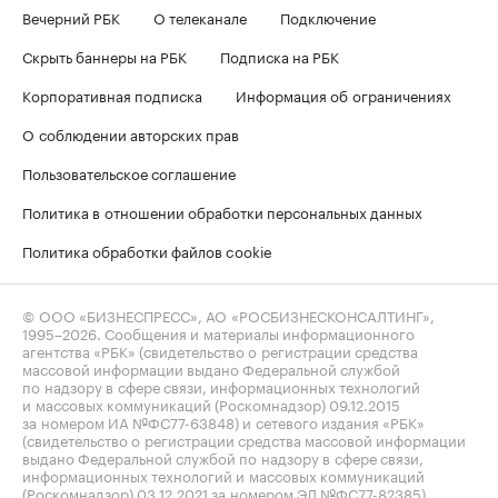
Вечерний РБК
О телеканале
Подключение
Скрыть баннеры на РБК
Подписка на РБК
Корпоративная подписка
Информация об ограничениях
О соблюдении авторских прав
Пользовательское соглашение
Политика в отношении обработки персональных данных
Политика обработки файлов cookie
© ООО «БИЗНЕСПРЕСС», АО «РОСБИЗНЕСКОНСАЛТИНГ»,
1995–2026
. Сообщения и материалы информационного
агентства «РБК» (свидетельство о регистрации средства
массовой информации выдано Федеральной службой
по надзору в сфере связи, информационных технологий
и массовых коммуникаций (Роскомнадзор) 09.12.2015
за номером ИА №ФС77-63848) и сетевого издания «РБК»
(свидетельство о регистрации средства массовой информации
выдано Федеральной службой по надзору в сфере связи,
информационных технологий и массовых коммуникаций
(Роскомнадзор) 03.12.2021 за номером ЭЛ №ФС77-82385)