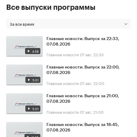
Все выпуски программы
За все время
Главные новости. Выпуск за 22:33,
07.08.2026
4:58
Главные новости
07 авг, 22:33
Главные новости. Выпуск за 22:00,
07.08.2026
5:01
Главные новости
07 авг, 22:00
Главные новости. Выпуск за 21:00,
07.08.2026
5:01
Главные новости
07 авг, 21:00
Главные новости. Выпуск за 18:45,
07.08.2026