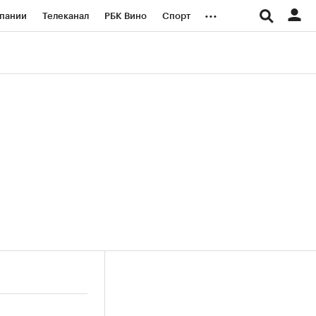
...
пании
Телеканал
РБК Вино
Спорт
ые проекты
Город
Стиль
Крипто
Спецпроекты СПб
логии и медиа
Финансы