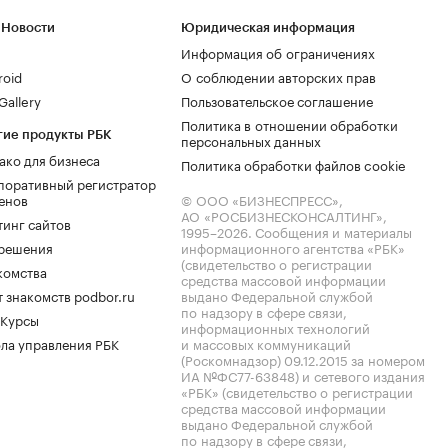
 Новости
Юридическая информация
Информация об ограничениях
roid
О соблюдении авторских прав
allery
Пользовательское соглашение
Политика в отношении обработки
гие продукты РБК
персональных данных
ако для бизнеса
Политика обработки файлов cookie
поративный регистратор
енов
© ООО «БИЗНЕСПРЕСС»,
АО «РОСБИЗНЕСКОНСАЛТИНГ»,
тинг сайтов
1995–2026
. Сообщения и материалы
.решения
информационного агентства «РБК»
(свидетельство о регистрации
комства
средства массовой информации
 знакомств podbor.ru
выдано Федеральной службой
по надзору в сфере связи,
 Курсы
информационных технологий
ла управления РБК
и массовых коммуникаций
(Роскомнадзор) 09.12.2015 за номером
ИА №ФС77-63848) и сетевого издания
«РБК» (свидетельство о регистрации
средства массовой информации
выдано Федеральной службой
по надзору в сфере связи,