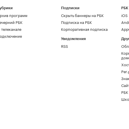
убрики
Подписки
РБК
рхив программ
Скрыть баннеры на РБК
iOS
ечерний РБК
Подписка на РБК
And
 телеканале
Корпоративная подписка
AppG
одключение
Уведомления
Дру
RSS
Обл
Кор
дом
Хос
Рег
Зна
Сайт
РБК
Шко