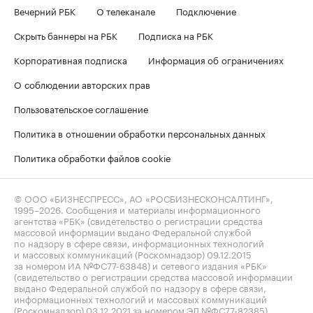
Вечерний РБК
О телеканале
Подключение
Скрыть баннеры на РБК
Подписка на РБК
Корпоративная подписка
Информация об ограничениях
О соблюдении авторских прав
Пользовательское соглашение
Политика в отношении обработки персональных данных
Политика обработки файлов cookie
© ООО «БИЗНЕСПРЕСС», АО «РОСБИЗНЕСКОНСАЛТИНГ»,
1995–2026
. Сообщения и материалы информационного
агентства «РБК» (свидетельство о регистрации средства
массовой информации выдано Федеральной службой
по надзору в сфере связи, информационных технологий
и массовых коммуникаций (Роскомнадзор) 09.12.2015
за номером ИА №ФС77-63848) и сетевого издания «РБК»
(свидетельство о регистрации средства массовой информации
выдано Федеральной службой по надзору в сфере связи,
информационных технологий и массовых коммуникаций
(Роскомнадзор) 03.12.2021 за номером ЭЛ №ФС77-82385)