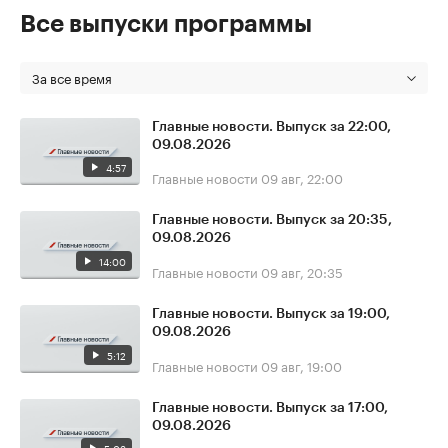
Все выпуски программы
За все время
Главные новости. Выпуск за 22:00,
09.08.2026
4:57
Главные новости
09 авг, 22:00
Главные новости. Выпуск за 20:35,
09.08.2026
14:00
Главные новости
09 авг, 20:35
Главные новости. Выпуск за 19:00,
09.08.2026
5:12
Главные новости
09 авг, 19:00
Главные новости. Выпуск за 17:00,
09.08.2026