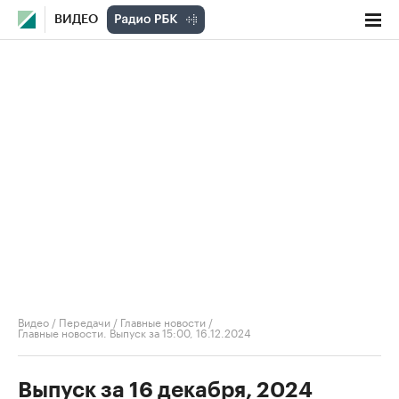
ВИДЕО
Видео
/
Передачи
/
Главные новости
/
Главные новости. Выпуск за 15:00, 16.12.2024
Выпуск за 16 декабря, 2024