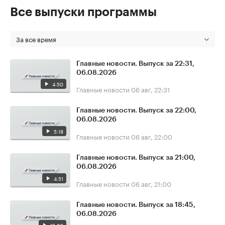
Все выпуски программы
За все время
Главные новости. Выпуск за 22:31,
06.08.2026
4:50
Главные новости
06 авг, 22:31
Главные новости. Выпуск за 22:00,
06.08.2026
5:18
Главные новости
06 авг, 22:00
Главные новости. Выпуск за 21:00,
06.08.2026
4:51
Главные новости
06 авг, 21:00
Главные новости. Выпуск за 18:45,
06.08.2026