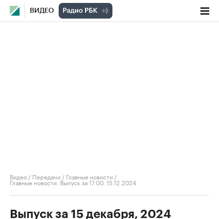
ВИДЕО
Видео
/
Передачи
/
Главные новости
/
Главные новости. Выпуск за 17:00, 15.12.2024
Выпуск за 15 декабря, 2024