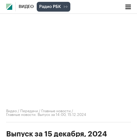
ВИДЕО
Видео
/
Передачи
/
Главные новости
/
Главные новости. Выпуск за 14:00, 15.12.2024
Выпуск за 15 декабря, 2024