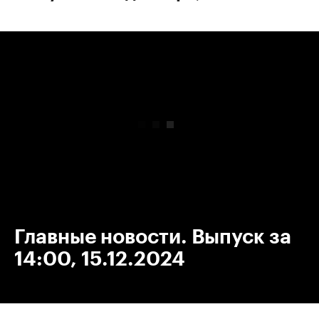
00:00
/
00:00
Главные новости. Выпуск за
14:00, 15.12.2024