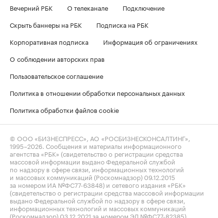
Вечерний РБК
О телеканале
Подключение
Скрыть баннеры на РБК
Подписка на РБК
Корпоративная подписка
Информация об ограничениях
О соблюдении авторских прав
Пользовательское соглашение
Политика в отношении обработки персональных данных
Политика обработки файлов cookie
© ООО «БИЗНЕСПРЕСС», АО «РОСБИЗНЕСКОНСАЛТИНГ»,
1995–2026
. Сообщения и материалы информационного
агентства «РБК» (свидетельство о регистрации средства
массовой информации выдано Федеральной службой
по надзору в сфере связи, информационных технологий
и массовых коммуникаций (Роскомнадзор) 09.12.2015
за номером ИА №ФС77-63848) и сетевого издания «РБК»
(свидетельство о регистрации средства массовой информации
выдано Федеральной службой по надзору в сфере связи,
информационных технологий и массовых коммуникаций
(Роскомнадзор) 03.12.2021 за номером ЭЛ №ФС77-82385)