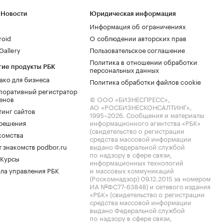
 Новости
Юридическая информация
Информация об ограничениях
roid
О соблюдении авторских прав
allery
Пользовательское соглашение
Политика в отношении обработки
гие продукты РБК
персональных данных
ако для бизнеса
Политика обработки файлов cookie
поративный регистратор
енов
© ООО «БИЗНЕСПРЕСС»,
АО «РОСБИЗНЕСКОНСАЛТИНГ»,
тинг сайтов
1995–2026
. Сообщения и материалы
.решения
информационного агентства «РБК»
(свидетельство о регистрации
комства
средства массовой информации
 знакомств podbor.ru
выдано Федеральной службой
по надзору в сфере связи,
 Курсы
информационных технологий
ла управления РБК
и массовых коммуникаций
(Роскомнадзор) 09.12.2015 за номером
ИА №ФС77-63848) и сетевого издания
«РБК» (свидетельство о регистрации
средства массовой информации
выдано Федеральной службой
по надзору в сфере связи,