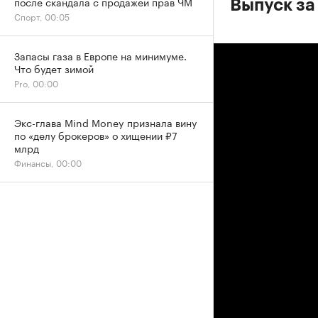
после скандала с продажей прав ЧМ
Выпуск за
Спорт, 00:05
Запасы газа в Европе на минимуме.
Что будет зимой
Pro, 00:00
Экс-глава Mind Money признала вину
по «делу брокеров» о хищении ₽7
млрд
Финансы, 00:00