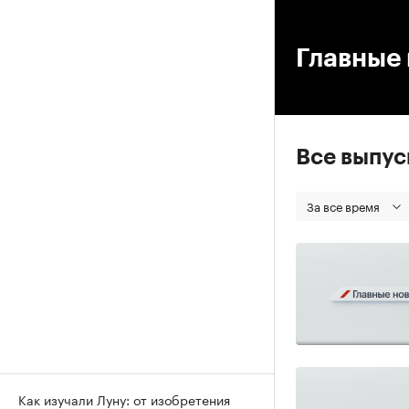
00
Главные 
Все выпу
За все время
Как изучали Луну: от изобретения