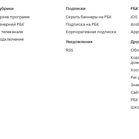
убрики
Подписки
РБК
рхив программ
Скрыть баннеры на РБК
iOS
ечерний РБК
Подписка на РБК
And
 телеканале
Корпоративная подписка
AppG
одключение
Уведомления
Дру
RSS
Обл
Кор
дом
Хос
Рег
Зна
Сайт
РБК
Шко