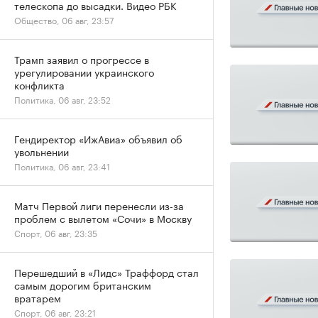
телескопа до высадки. Видео РБК
Общество, 06 авг, 23:57
Трамп заявил о прогрессе в
урегулировании украинского
конфликта
Политика, 06 авг, 23:52
Гендиректор «ИжАвиа» объявил об
увольнении
Политика, 06 авг, 23:41
Матч Первой лиги перенесли из-за
проблем с вылетом «Сочи» в Москву
Спорт, 06 авг, 23:35
Перешедший в «Лидс» Траффорд стал
самым дорогим британским
вратарем
Спорт, 06 авг, 23:21