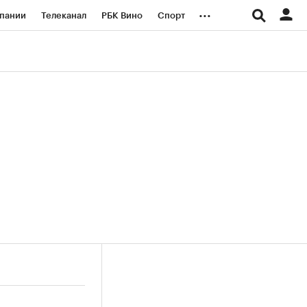
...
пании
Телеканал
РБК Вино
Спорт
ые проекты
Город
Стиль
Крипто
Спецпроекты СПб
логии и медиа
Финансы