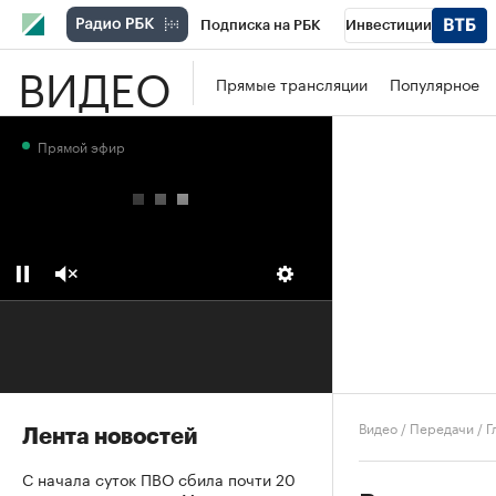
Подписка на РБК
Инвестиции
ВИДЕО
Школа управления РБК
РБК Образова
Прямые трансляции
Популярное
РБК Бизнес-среда
Дискуссионный клу
Прямой эфир
Конференции СПб
Спецпроекты
П
Рынок наличной валюты
Видео
/
Передачи
/
Г
Лента новостей
С начала суток ПВО сбила почти 20