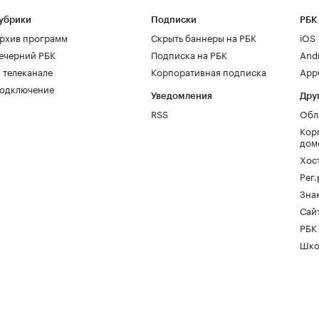
убрики
Подписки
РБК
рхив программ
Скрыть баннеры на РБК
iOS
ечерний РБК
Подписка на РБК
And
 телеканале
Корпоративная подписка
AppG
одключение
Уведомления
Дру
RSS
Обл
Кор
дом
Хос
Рег
Зна
Сайт
РБК
Шко