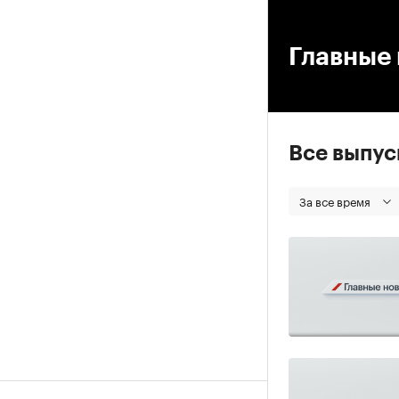
00
Главные 
Все выпу
За все время