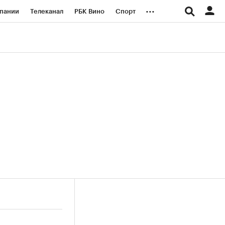
...
пании
Телеканал
РБК Вино
Спорт
ые проекты
Город
Стиль
Крипто
Спецпроекты СПб
логии и медиа
Финансы