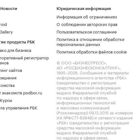
 Новости
Юридическая информация
Информация об ограничениях
roid
О соблюдении авторских прав
allery
Пользовательское соглашение
Политика в отношении обработки
гие продукты РБК
персональных данных
ако для бизнеса
Политика обработки файлов cookie
поративный регистратор
енов
© ООО «БИЗНЕСПРЕСС»,
АО «РОСБИЗНЕСКОНСАЛТИНГ»,
тинг сайтов
1995–2026
. Сообщения и материалы
.решения
информационного агентства «РБК»
(свидетельство о регистрации
комства
средства массовой информации
 знакомств podbor.ru
выдано Федеральной службой
по надзору в сфере связи,
 Курсы
информационных технологий
ла управления РБК
и массовых коммуникаций
(Роскомнадзор) 09.12.2015 за номером
ИА №ФС77-63848) и сетевого издания
«РБК» (свидетельство о регистрации
средства массовой информации
выдано Федеральной службой
по надзору в сфере связи,