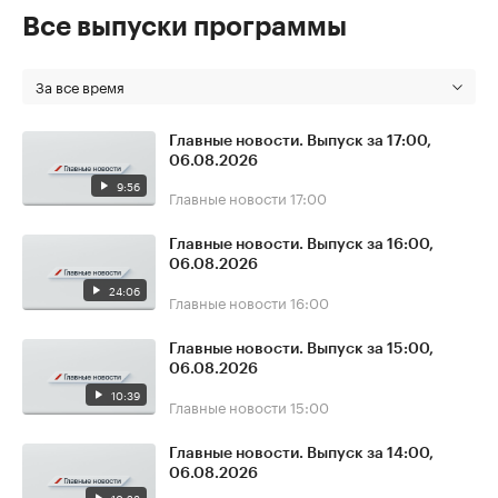
Все выпуски программы
За все время
Главные новости. Выпуск за 17:00,
06.08.2026
9:56
Главные новости
17:00
Главные новости. Выпуск за 16:00,
06.08.2026
24:06
Главные новости
16:00
Главные новости. Выпуск за 15:00,
06.08.2026
10:39
Главные новости
15:00
Главные новости. Выпуск за 14:00,
06.08.2026