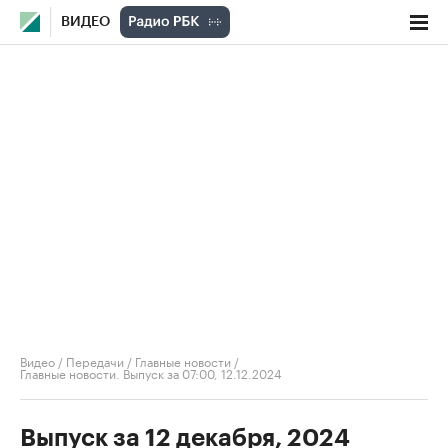
ВИДЕО
Видео
/
Передачи
/
Главные новости
/
Главные новости. Выпуск за 07:00, 12.12.2024
Выпуск за 12 декабря, 2024