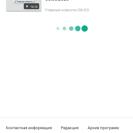
14:14
Главные новости
08:00
Контактная информация
Редакция
Архив программ