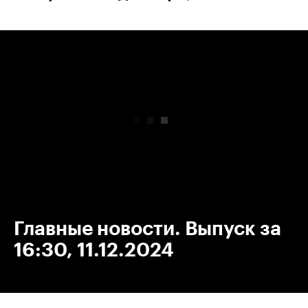
00:00
/
00:00
Главные новости. Выпуск за
16:30, 11.12.2024