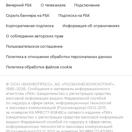
Вечерний РБК
О телеканале
Подключение
Скрыть баннеры на РБК
Подписка на РБК
Корпоративная подписка
Информация об ограничениях
О соблюдении авторских прав
Пользовательское соглашение
Политика в отношении обработки персональных данных
Политика обработки файлов cookie
© ООО «БИЗНЕСПРЕСС», АО «РОСБИЗНЕСКОНСАЛТИНГ»,
1995–2026
. Сообщения и материалы информационного
агентства «РБК» (свидетельство о регистрации средства
массовой информации выдано Федеральной службой
по надзору в сфере связи, информационных технологий
и массовых коммуникаций (Роскомнадзор) 09.12.2015
за номером ИА №ФС77-63848) и сетевого издания «РБК»
(свидетельство о регистрации средства массовой информации
выдано Федеральной службой по надзору в сфере связи,
информационных технологий и массовых коммуникаций
(Роскомнадзор) 03.12.2021 за номером ЭЛ №ФС77-82385)