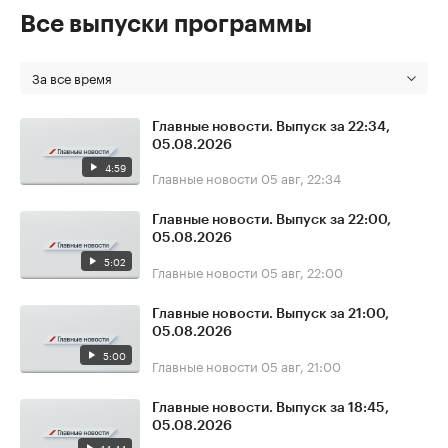
Все выпуски программы
За все время
Главные новости. Выпуск за 22:34,
05.08.2026
4:59
Главные новости
05 авг, 22:34
Главные новости. Выпуск за 22:00,
05.08.2026
5:02
Главные новости
05 авг, 22:00
Главные новости. Выпуск за 21:00,
05.08.2026
5:00
Главные новости
05 авг, 21:00
Главные новости. Выпуск за 18:45,
05.08.2026