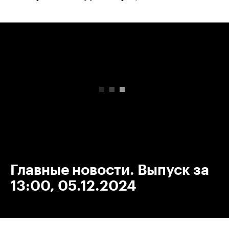
00:00
/
00:00
Главные новости. Выпуск за
13:00, 05.12.2024