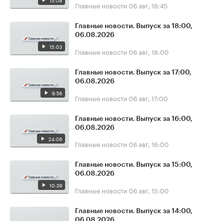
15:08
Главные новости
06 авг, 18:45
Главные новости. Выпуск за 18:00,
06.08.2026
15:03
Главные новости
06 авг, 18:00
Главные новости. Выпуск за 17:00,
06.08.2026
9:56
Главные новости
06 авг, 17:00
Главные новости. Выпуск за 16:00,
06.08.2026
24:06
Главные новости
06 авг, 16:00
Главные новости. Выпуск за 15:00,
06.08.2026
10:39
Главные новости
06 авг, 15:00
Главные новости. Выпуск за 14:00,
06.08.2026