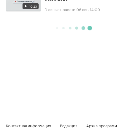
10:23
Главные новости
06 авг, 14:00
Контактная информация
Редакция
Архив программ