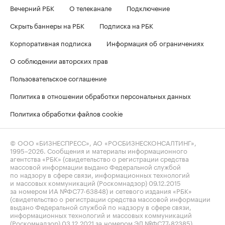
Вечерний РБК
О телеканале
Подключение
Скрыть баннеры на РБК
Подписка на РБК
Корпоративная подписка
Информация об ограничениях
О соблюдении авторских прав
Пользовательское соглашение
Политика в отношении обработки персональных данных
Политика обработки файлов cookie
© ООО «БИЗНЕСПРЕСС», АО «РОСБИЗНЕСКОНСАЛТИНГ»,
1995–2026
. Сообщения и материалы информационного
агентства «РБК» (свидетельство о регистрации средства
массовой информации выдано Федеральной службой
по надзору в сфере связи, информационных технологий
и массовых коммуникаций (Роскомнадзор) 09.12.2015
за номером ИА №ФС77-63848) и сетевого издания «РБК»
(свидетельство о регистрации средства массовой информации
выдано Федеральной службой по надзору в сфере связи,
информационных технологий и массовых коммуникаций
(Роскомнадзор) 03.12.2021 за номером ЭЛ №ФС77-82385)