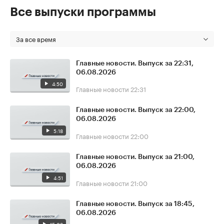
Все выпуски программы
За все время
Главные новости. Выпуск за 22:31,
06.08.2026
4:50
Главные новости
22:31
Главные новости. Выпуск за 22:00,
06.08.2026
5:18
Главные новости
22:00
Главные новости. Выпуск за 21:00,
06.08.2026
4:51
Главные новости
21:00
Главные новости. Выпуск за 18:45,
06.08.2026