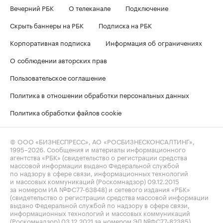
Вечерний РБК
О телеканале
Подключение
Скрыть баннеры на РБК
Подписка на РБК
Корпоративная подписка
Информация об ограничениях
О соблюдении авторских прав
Пользовательское соглашение
Политика в отношении обработки персональных данных
Политика обработки файлов cookie
© ООО «БИЗНЕСПРЕСС», АО «РОСБИЗНЕСКОНСАЛТИНГ»,
1995–2026
. Сообщения и материалы информационного
агентства «РБК» (свидетельство о регистрации средства
массовой информации выдано Федеральной службой
по надзору в сфере связи, информационных технологий
и массовых коммуникаций (Роскомнадзор) 09.12.2015
за номером ИА №ФС77-63848) и сетевого издания «РБК»
(свидетельство о регистрации средства массовой информации
выдано Федеральной службой по надзору в сфере связи,
информационных технологий и массовых коммуникаций
(Роскомнадзор) 03.12.2021 за номером ЭЛ №ФС77-82385)