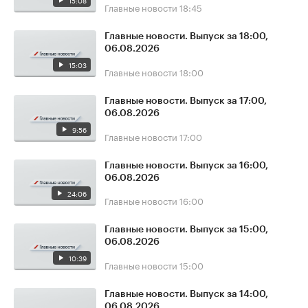
15:08
Главные новости
18:45
Главные новости. Выпуск за 18:00,
06.08.2026
15:03
Главные новости
18:00
Главные новости. Выпуск за 17:00,
06.08.2026
9:56
Главные новости
17:00
Главные новости. Выпуск за 16:00,
06.08.2026
24:06
Главные новости
16:00
Главные новости. Выпуск за 15:00,
06.08.2026
10:39
Главные новости
15:00
Главные новости. Выпуск за 14:00,
06.08.2026