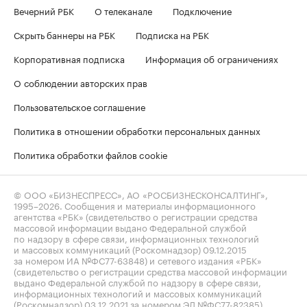
Вечерний РБК
О телеканале
Подключение
Скрыть баннеры на РБК
Подписка на РБК
Корпоративная подписка
Информация об ограничениях
О соблюдении авторских прав
Пользовательское соглашение
Политика в отношении обработки персональных данных
Политика обработки файлов cookie
© ООО «БИЗНЕСПРЕСС», АО «РОСБИЗНЕСКОНСАЛТИНГ»,
1995–2026
. Сообщения и материалы информационного
агентства «РБК» (свидетельство о регистрации средства
массовой информации выдано Федеральной службой
по надзору в сфере связи, информационных технологий
и массовых коммуникаций (Роскомнадзор) 09.12.2015
за номером ИА №ФС77-63848) и сетевого издания «РБК»
(свидетельство о регистрации средства массовой информации
выдано Федеральной службой по надзору в сфере связи,
информационных технологий и массовых коммуникаций
(Роскомнадзор) 03.12.2021 за номером ЭЛ №ФС77-82385)