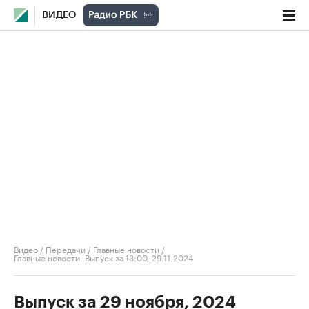
ВИДЕО
Видео
/
Передачи
/
Главные новости
/
Главные новости. Выпуск за 13:00, 29.11.2024
Выпуск за 29 ноября, 2024