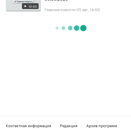
10:00
Главные новости
05 авг, 14:00
Контактная информация
Редакция
Архив программ