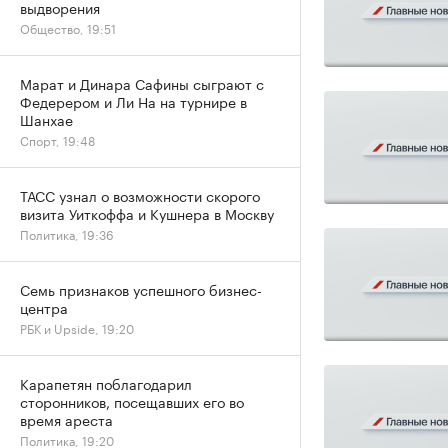
выдворения
Общество, 19:51
Марат и Динара Сафины сыграют с
Федерером и Ли На на турнире в
Шанхае
Спорт, 19:48
ТАСС узнал о возможности скорого
визита Уиткоффа и Кушнера в Москву
Политика, 19:36
Семь признаков успешного бизнес-
центра
РБК и Upside, 19:20
Карапетян поблагодарил
сторонников, посещавших его во
время ареста
Политика, 19:20