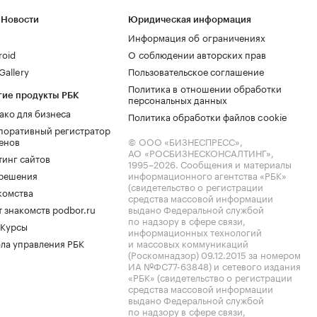
 Новости
Юридическая информация
Информация об ограничениях
roid
О соблюдении авторских прав
allery
Пользовательское соглашение
Политика в отношении обработки
гие продукты РБК
персональных данных
ако для бизнеса
Политика обработки файлов cookie
поративный регистратор
енов
© ООО «БИЗНЕСПРЕСС»,
АО «РОСБИЗНЕСКОНСАЛТИНГ»,
тинг сайтов
1995–2026
. Сообщения и материалы
.решения
информационного агентства «РБК»
(свидетельство о регистрации
комства
средства массовой информации
 знакомств podbor.ru
выдано Федеральной службой
по надзору в сфере связи,
 Курсы
информационных технологий
ла управления РБК
и массовых коммуникаций
(Роскомнадзор) 09.12.2015 за номером
ИА №ФС77-63848) и сетевого издания
«РБК» (свидетельство о регистрации
средства массовой информации
выдано Федеральной службой
по надзору в сфере связи,