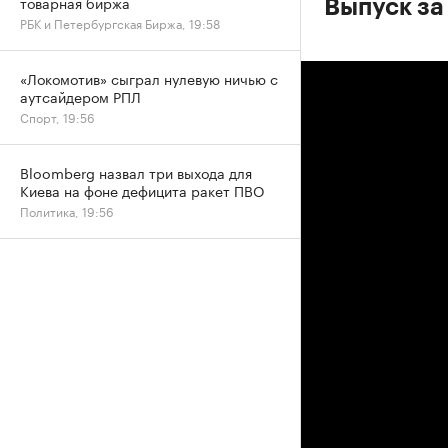
товарная биржа
Выпуск за
РБК и Петербургская Биржа, 19:58
«Локомотив» сыграл нулевую ничью с
аутсайдером РПЛ
Спорт, 19:56
Bloomberg назвал три выхода для
Киева на фоне дефицита ракет ПВО
Политика, 19:56