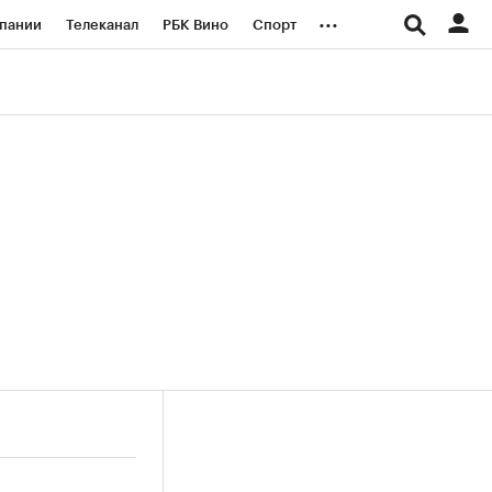
...
пании
Телеканал
РБК Вино
Спорт
ые проекты
Город
Стиль
Крипто
Спецпроекты СПб
логии и медиа
Финансы