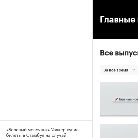
00
Главные 
Все выпу
За все время
«Веселый молочник» Уолкер купил
билеты в Стамбул на случай