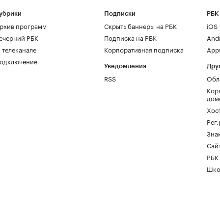
убрики
Подписки
РБК
рхив программ
Скрыть баннеры на РБК
iOS
ечерний РБК
Подписка на РБК
And
 телеканале
Корпоративная подписка
AppG
одключение
Уведомления
Дру
RSS
Обл
Кор
дом
Хос
Рег
Зна
Сайт
РБК
Шко