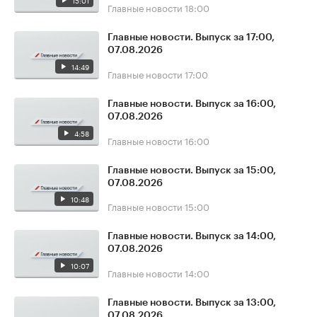
15:01
Главные новости
18:00
Главные новости. Выпуск за 17:00,
07.08.2026
14:49
Главные новости
17:00
Главные новости. Выпуск за 16:00,
07.08.2026
4:58
Главные новости
16:00
Главные новости. Выпуск за 15:00,
07.08.2026
10:48
Главные новости
15:00
Главные новости. Выпуск за 14:00,
07.08.2026
10:07
Главные новости
14:00
Главные новости. Выпуск за 13:00,
07.08.2026