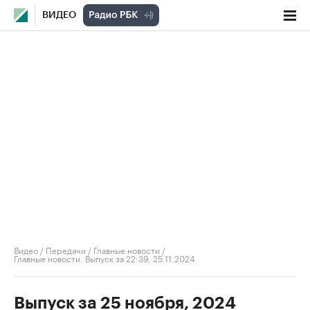
ВИДЕО
Видео
/
Передачи
/
Главные новости
/
Главные новости. Выпуск за 22:39, 25.11.2024
Выпуск за 25 ноября, 2024