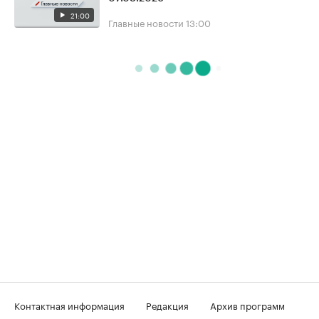
21:00
Главные новости
13:00
Контактная информация
Редакция
Архив программ