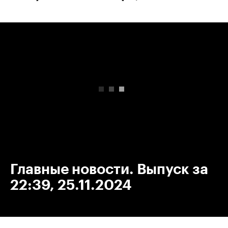
00:00
/
00:00
Главные новости. Выпуск за
22:39, 25.11.2024