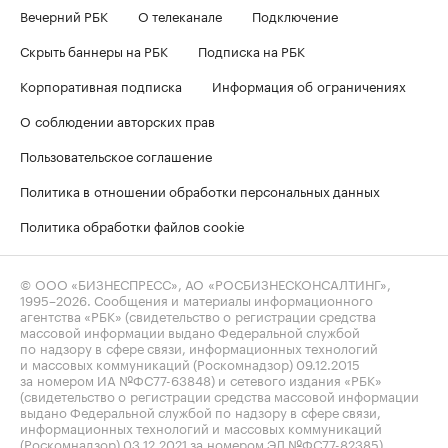
Вечерний РБК
О телеканале
Подключение
Скрыть баннеры на РБК
Подписка на РБК
Корпоративная подписка
Информация об ограничениях
О соблюдении авторских прав
Пользовательское соглашение
Политика в отношении обработки персональных данных
Политика обработки файлов cookie
© ООО «БИЗНЕСПРЕСС», АО «РОСБИЗНЕСКОНСАЛТИНГ»,
1995–2026
. Сообщения и материалы информационного
агентства «РБК» (свидетельство о регистрации средства
массовой информации выдано Федеральной службой
по надзору в сфере связи, информационных технологий
и массовых коммуникаций (Роскомнадзор) 09.12.2015
за номером ИА №ФС77-63848) и сетевого издания «РБК»
(свидетельство о регистрации средства массовой информации
выдано Федеральной службой по надзору в сфере связи,
информационных технологий и массовых коммуникаций
(Роскомнадзор) 03.12.2021 за номером ЭЛ №ФС77-82385)