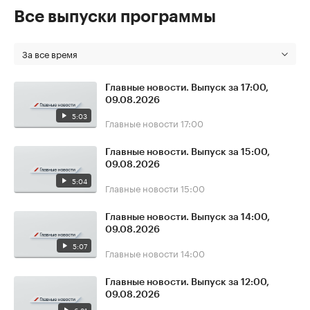
Все выпуски программы
За все время
Главные новости. Выпуск за 17:00,
09.08.2026
5:03
Главные новости
17:00
Главные новости. Выпуск за 15:00,
09.08.2026
5:04
Главные новости
15:00
Главные новости. Выпуск за 14:00,
09.08.2026
5:07
Главные новости
14:00
Главные новости. Выпуск за 12:00,
09.08.2026