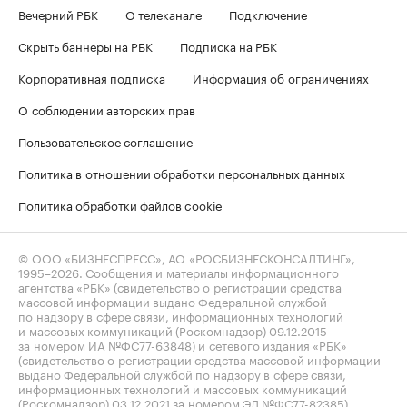
Вечерний РБК
О телеканале
Подключение
Скрыть баннеры на РБК
Подписка на РБК
Корпоративная подписка
Информация об ограничениях
О соблюдении авторских прав
Пользовательское соглашение
Политика в отношении обработки персональных данных
Политика обработки файлов cookie
© ООО «БИЗНЕСПРЕСС», АО «РОСБИЗНЕСКОНСАЛТИНГ»,
1995–2026
. Сообщения и материалы информационного
агентства «РБК» (свидетельство о регистрации средства
массовой информации выдано Федеральной службой
по надзору в сфере связи, информационных технологий
и массовых коммуникаций (Роскомнадзор) 09.12.2015
за номером ИА №ФС77-63848) и сетевого издания «РБК»
(свидетельство о регистрации средства массовой информации
выдано Федеральной службой по надзору в сфере связи,
информационных технологий и массовых коммуникаций
(Роскомнадзор) 03.12.2021 за номером ЭЛ №ФС77-82385)