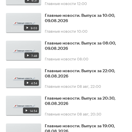
6:31
Главные новости
12:00
Главные новости. Выпуск за 10:00,
09.08.2026
9:03
Главные новости
10:00
Главные новости. Выпуск за 08:00,
09.08.2026
7:48
Главные новости
08:00
Главные новости. Выпуск за 22:00,
08.08.2026
4:54
Главные новости
08 авг, 22:00
Главные новости. Выпуск за 20:30,
08.08.2026
14:54
Главные новости
08 авг, 20:30
Главные новости. Выпуск за 19:00,
08.08.2026