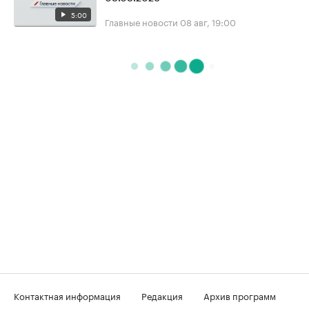
5:00
Главные новости
08 авг, 19:00
Контактная информация
Редакция
Архив программ