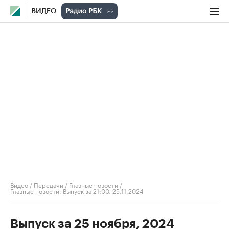
ВИДЕО
Видео
/
Передачи
/
Главные новости
/
Главные новости. Выпуск за 21:00, 25.11.2024
Выпуск за 25 ноября, 2024