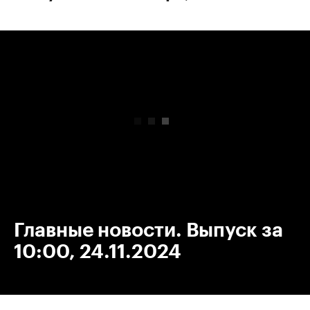
00:00
/
00:00
Главные новости. Выпуск за
10:00, 24.11.2024