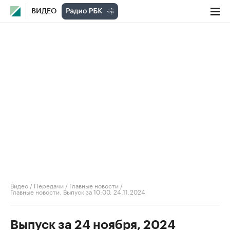
ВИДЕО
Видео
/
Передачи
/
Главные новости
/
Главные новости. Выпуск за 10:00, 24.11.2024
Выпуск за 24 ноября, 2024