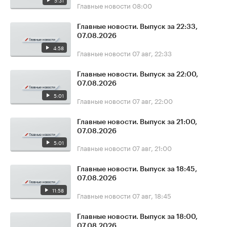
5:31
Главные новости
08:00
Главные новости. Выпуск за 22:33,
07.08.2026
4:58
Главные новости
07 авг, 22:33
Главные новости. Выпуск за 22:00,
07.08.2026
5:01
Главные новости
07 авг, 22:00
Главные новости. Выпуск за 21:00,
07.08.2026
5:01
Главные новости
07 авг, 21:00
Главные новости. Выпуск за 18:45,
07.08.2026
11:58
Главные новости
07 авг, 18:45
Главные новости. Выпуск за 18:00,
07.08.2026