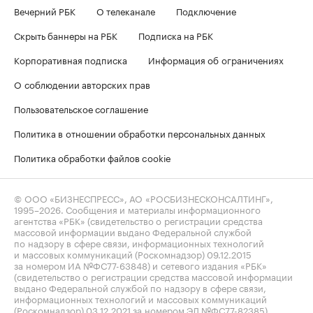
Вечерний РБК
О телеканале
Подключение
Скрыть баннеры на РБК
Подписка на РБК
Корпоративная подписка
Информация об ограничениях
О соблюдении авторских прав
Пользовательское соглашение
Политика в отношении обработки персональных данных
Политика обработки файлов cookie
© ООО «БИЗНЕСПРЕСС», АО «РОСБИЗНЕСКОНСАЛТИНГ»,
1995–2026
. Сообщения и материалы информационного
агентства «РБК» (свидетельство о регистрации средства
массовой информации выдано Федеральной службой
по надзору в сфере связи, информационных технологий
и массовых коммуникаций (Роскомнадзор) 09.12.2015
за номером ИА №ФС77-63848) и сетевого издания «РБК»
(свидетельство о регистрации средства массовой информации
выдано Федеральной службой по надзору в сфере связи,
информационных технологий и массовых коммуникаций
(Роскомнадзор) 03.12.2021 за номером ЭЛ №ФС77-82385)