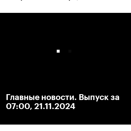
00:00
/
00:00
Главные новости. Выпуск за
07:00, 21.11.2024