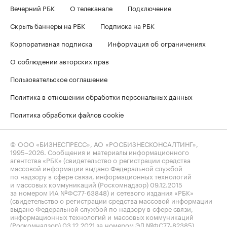
Вечерний РБК
О телеканале
Подключение
Скрыть баннеры на РБК
Подписка на РБК
Корпоративная подписка
Информация об ограничениях
О соблюдении авторских прав
Пользовательское соглашение
Политика в отношении обработки персональных данных
Политика обработки файлов cookie
© ООО «БИЗНЕСПРЕСС», АО «РОСБИЗНЕСКОНСАЛТИНГ»,
1995–2026
. Сообщения и материалы информационного
агентства «РБК» (свидетельство о регистрации средства
массовой информации выдано Федеральной службой
по надзору в сфере связи, информационных технологий
и массовых коммуникаций (Роскомнадзор) 09.12.2015
за номером ИА №ФС77-63848) и сетевого издания «РБК»
(свидетельство о регистрации средства массовой информации
выдано Федеральной службой по надзору в сфере связи,
информационных технологий и массовых коммуникаций
(Роскомнадзор) 03.12.2021 за номером ЭЛ №ФС77-82385)