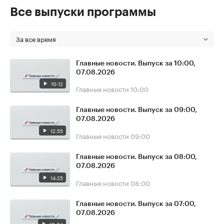
Все выпуски программы
За все время
Главные новости. Выпуск за 10:00,
07.08.2026
10:12
Главные новости
10:00
Главные новости. Выпуск за 09:00,
07.08.2026
12:55
Главные новости
09:00
Главные новости. Выпуск за 08:00,
07.08.2026
14:25
Главные новости
08:00
Главные новости. Выпуск за 07:00,
07.08.2026