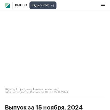
ВИДЕО
Видео
/
Передачи
/
Главные новости
/
Главные новости. Выпуск за 18:00, 15.11.2024
Выпуск за 15 ноября, 2024