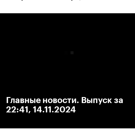
00:00
/
00:00
Главные новости. Выпуск за
22:41, 14.11.2024