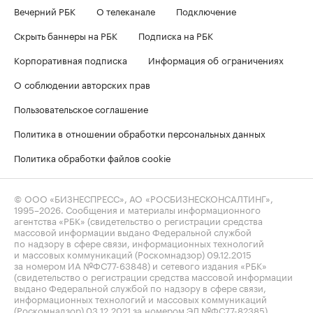
Вечерний РБК
О телеканале
Подключение
Скрыть баннеры на РБК
Подписка на РБК
Корпоративная подписка
Информация об ограничениях
О соблюдении авторских прав
Пользовательское соглашение
Политика в отношении обработки персональных данных
Политика обработки файлов cookie
© ООО «БИЗНЕСПРЕСС», АО «РОСБИЗНЕСКОНСАЛТИНГ»,
1995–2026
. Сообщения и материалы информационного
агентства «РБК» (свидетельство о регистрации средства
массовой информации выдано Федеральной службой
по надзору в сфере связи, информационных технологий
и массовых коммуникаций (Роскомнадзор) 09.12.2015
за номером ИА №ФС77-63848) и сетевого издания «РБК»
(свидетельство о регистрации средства массовой информации
выдано Федеральной службой по надзору в сфере связи,
информационных технологий и массовых коммуникаций
(Роскомнадзор) 03.12.2021 за номером ЭЛ №ФС77-82385)