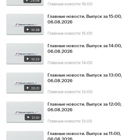
24:06
Главные новости
16:00
Главные новости. Выпуск за 15:00,
06.08.2026
10:39
Главные новости
15:00
Главные новости. Выпуск за 14:00,
06.08.2026
10:23
Главные новости
14:00
Главные новости. Выпуск за 13:00,
06.08.2026
20:21
Главные новости
13:00
Главные новости. Выпуск за 12:00,
06.08.2026
21:01
Главные новости
12:00
Главные новости. Выпуск за 11:00,
06.08.2026