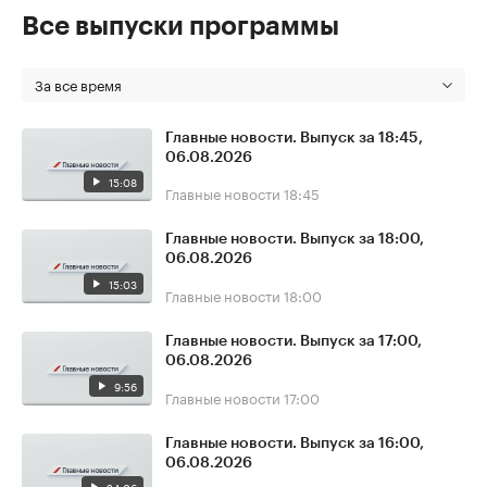
Все выпуски программы
За все время
Главные новости. Выпуск за 18:45,
06.08.2026
15:08
Главные новости
18:45
Главные новости. Выпуск за 18:00,
06.08.2026
15:03
Главные новости
18:00
Главные новости. Выпуск за 17:00,
06.08.2026
9:56
Главные новости
17:00
Главные новости. Выпуск за 16:00,
06.08.2026