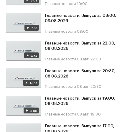
9:03
Главные новости
10:00
Главные новости. Выпуск за 08:00,
09.08.2026
7:48
Главные новости
08:00
Главные новости. Выпуск за 22:00,
08.08.2026
4:54
Главные новости
08 авг, 22:00
Главные новости. Выпуск за 20:30,
08.08.2026
14:54
Главные новости
08 авг, 20:30
Главные новости. Выпуск за 19:00,
08.08.2026
5:00
Главные новости
08 авг, 19:00
Главные новости. Выпуск за 17:00,
08.08.2026