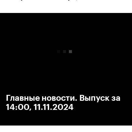
00:00
/
00:00
Главные новости. Выпуск за
14:00, 11.11.2024