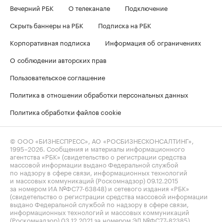
Вечерний РБК
О телеканале
Подключение
Скрыть баннеры на РБК
Подписка на РБК
Корпоративная подписка
Информация об ограничениях
О соблюдении авторских прав
Пользовательское соглашение
Политика в отношении обработки персональных данных
Политика обработки файлов cookie
© ООО «БИЗНЕСПРЕСС», АО «РОСБИЗНЕСКОНСАЛТИНГ»,
1995–2026
. Сообщения и материалы информационного
агентства «РБК» (свидетельство о регистрации средства
массовой информации выдано Федеральной службой
по надзору в сфере связи, информационных технологий
и массовых коммуникаций (Роскомнадзор) 09.12.2015
за номером ИА №ФС77-63848) и сетевого издания «РБК»
(свидетельство о регистрации средства массовой информации
выдано Федеральной службой по надзору в сфере связи,
информационных технологий и массовых коммуникаций
(Роскомнадзор) 03.12.2021 за номером ЭЛ №ФС77-82385)