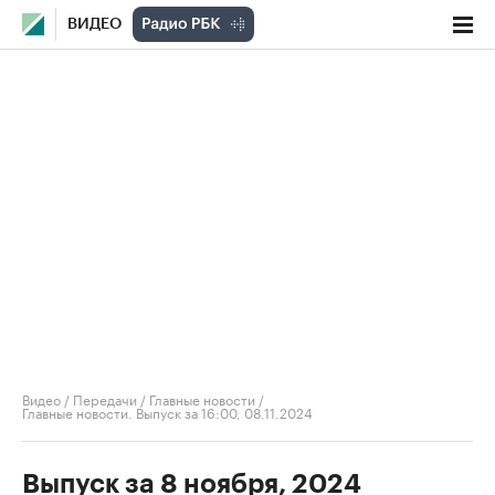
ВИДЕО
Видео
/
Передачи
/
Главные новости
/
Главные новости. Выпуск за 16:00, 08.11.2024
Выпуск за 8 ноября, 2024