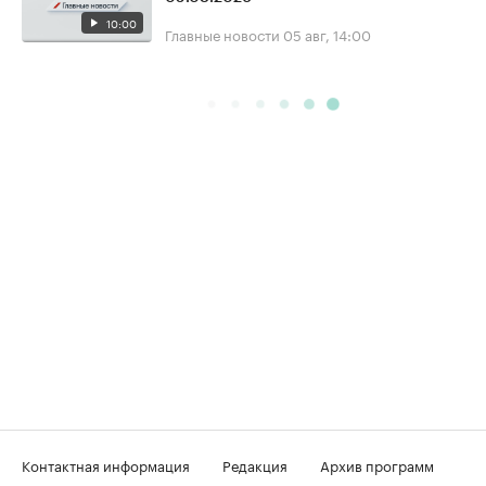
10:00
Главные новости
05 авг, 14:00
Контактная информация
Редакция
Архив программ