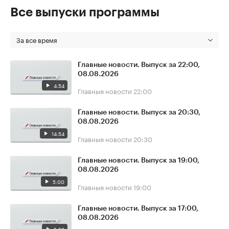
Все выпуски программы
За все время
Главные новости. Выпуск за 22:00,
08.08.2026
4:54
Главные новости
22:00
Главные новости. Выпуск за 20:30,
08.08.2026
14:54
Главные новости
20:30
Главные новости. Выпуск за 19:00,
08.08.2026
5:00
Главные новости
19:00
Главные новости. Выпуск за 17:00,
08.08.2026