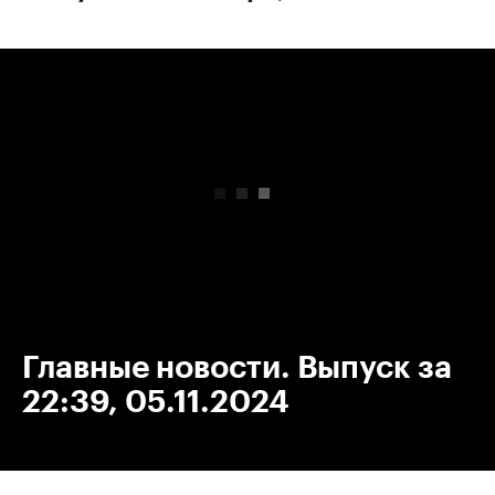
00:00
/
00:00
Главные новости. Выпуск за
22:39, 05.11.2024