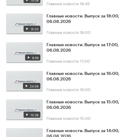
15:08
Главные новости
18:45
Главные новости. Выпуск за 18:00,
06.08.2026
15:03
Главные новости
18:00
Главные новости. Выпуск за 17:00,
06.08.2026
9:56
Главные новости
17:00
Главные новости. Выпуск за 16:00,
06.08.2026
24:06
Главные новости
16:00
Главные новости. Выпуск за 15:00,
06.08.2026
10:39
Главные новости
15:00
Главные новости. Выпуск за 14:00,
06.08.2026