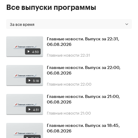
Все выпуски программы
За все время
Главные новости. Выпуск за 22:31,
06.08.2026
4:50
Главные новости
22:31
Главные новости. Выпуск за 22:00,
06.08.2026
5:18
Главные новости
22:00
Главные новости. Выпуск за 21:00,
06.08.2026
4:51
Главные новости
21:00
Главные новости. Выпуск за 18:45,
06.08.2026