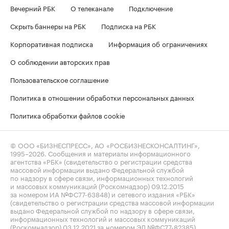
Вечерний РБК
О телеканале
Подключение
Скрыть баннеры на РБК
Подписка на РБК
Корпоративная подписка
Информация об ограничениях
О соблюдении авторских прав
Пользовательское соглашение
Политика в отношении обработки персональных данных
Политика обработки файлов cookie
© ООО «БИЗНЕСПРЕСС», АО «РОСБИЗНЕСКОНСАЛТИНГ»,
1995–2026
. Сообщения и материалы информационного
агентства «РБК» (свидетельство о регистрации средства
массовой информации выдано Федеральной службой
по надзору в сфере связи, информационных технологий
и массовых коммуникаций (Роскомнадзор) 09.12.2015
за номером ИА №ФС77-63848) и сетевого издания «РБК»
(свидетельство о регистрации средства массовой информации
выдано Федеральной службой по надзору в сфере связи,
информационных технологий и массовых коммуникаций
(Роскомнадзор) 03.12.2021 за номером ЭЛ №ФС77-82385)