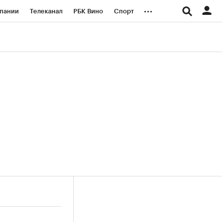
...
пании
Телеканал
РБК Вино
Спорт
ые проекты
Город
Стиль
Крипто
Спецпроекты СПб
логии и медиа
Финансы