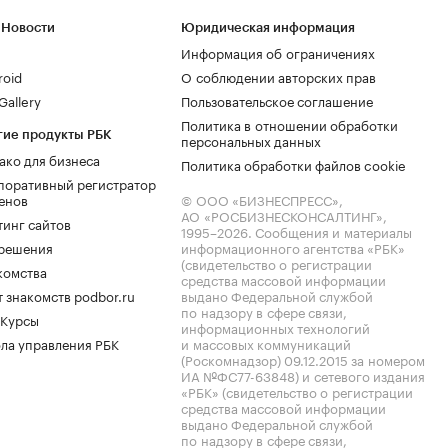
 Новости
Юридическая информация
Информация об ограничениях
roid
О соблюдении авторских прав
allery
Пользовательское соглашение
Политика в отношении обработки
гие продукты РБК
персональных данных
ако для бизнеса
Политика обработки файлов cookie
поративный регистратор
енов
© ООО «БИЗНЕСПРЕСС»,
АО «РОСБИЗНЕСКОНСАЛТИНГ»,
тинг сайтов
1995–2026
. Сообщения и материалы
.решения
информационного агентства «РБК»
(свидетельство о регистрации
комства
средства массовой информации
 знакомств podbor.ru
выдано Федеральной службой
по надзору в сфере связи,
 Курсы
информационных технологий
ла управления РБК
и массовых коммуникаций
(Роскомнадзор) 09.12.2015 за номером
ИА №ФС77-63848) и сетевого издания
«РБК» (свидетельство о регистрации
средства массовой информации
выдано Федеральной службой
по надзору в сфере связи,