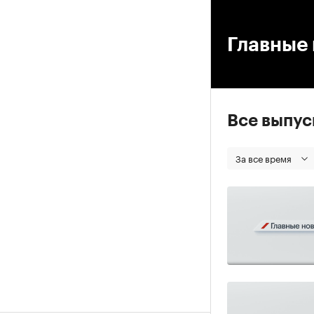
00
Главные 
Все выпу
За все время