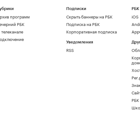
убрики
Подписки
РБК
рхив программ
Скрыть баннеры на РБК
iOS
ечерний РБК
Подписка на РБК
And
 телеканале
Корпоративная подписка
AppG
одключение
Уведомления
Дру
RSS
Обл
Кор
дом
Хос
Рег
Зна
Сайт
РБК
Шко