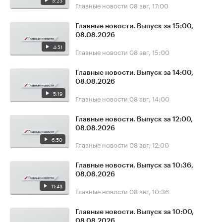
5:23
Главные новости
08 авг, 17:00
Главные новости. Выпуск за 15:00,
08.08.2026
4:51
Главные новости
08 авг, 15:00
Главные новости. Выпуск за 14:00,
08.08.2026
5:19
Главные новости
08 авг, 14:00
Главные новости. Выпуск за 12:00,
08.08.2026
6:50
Главные новости
08 авг, 12:00
Главные новости. Выпуск за 10:36,
08.08.2026
11:43
Главные новости
08 авг, 10:36
Главные новости. Выпуск за 10:00,
08.08.2026