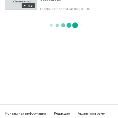
11:41
Главные новости
08 авг, 10:00
Контактная информация
Редакция
Архив программ