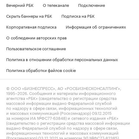
Вечерний РБК
О телеканале
Подключение
Скрыть баннеры на РБК
Подписка на РБК
Корпоративная подписка
Информация об ограничениях
О соблюдении авторских прав
Пользовательское соглашение
Политика в отношении обработки персональных данных
Политика обработки файлов cookie
© ООО «БИЗНЕСПРЕСС», АО «РОСБИЗНЕСКОНСАЛТИНГ»,
1995–2026
. Сообщения и материалы информационного
агентства «РБК» (свидетельство о регистрации средства
массовой информации выдано Федеральной службой
по надзору в сфере связи, информационных технологий
и массовых коммуникаций (Роскомнадзор) 09.12.2015
за номером ИА №ФС77-63848) и сетевого издания «РБК»
(свидетельство о регистрации средства массовой информации
выдано Федеральной службой по надзору в сфере связи,
информационных технологий и массовых коммуникаций
(Роскомнадзор) 03.12.2021 за номером ЭЛ №ФС77-82385)