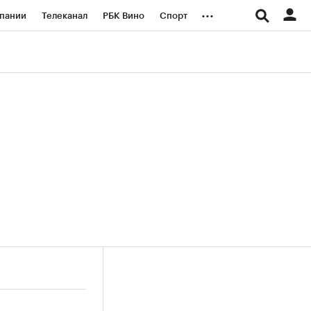
...
пании
Телеканал
РБК Вино
Спорт
ые проекты
Город
Стиль
Крипто
Спецпроекты СПб
логии и медиа
Финансы