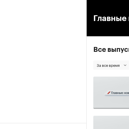
00
Главные 
Все выпу
За все время