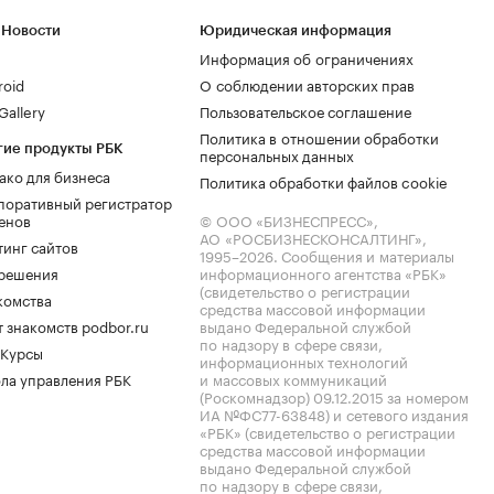
 Новости
Юридическая информация
Информация об ограничениях
roid
О соблюдении авторских прав
allery
Пользовательское соглашение
Политика в отношении обработки
гие продукты РБК
персональных данных
ако для бизнеса
Политика обработки файлов cookie
поративный регистратор
енов
© ООО «БИЗНЕСПРЕСС»,
АО «РОСБИЗНЕСКОНСАЛТИНГ»,
тинг сайтов
1995–2026
. Сообщения и материалы
.решения
информационного агентства «РБК»
(свидетельство о регистрации
комства
средства массовой информации
 знакомств podbor.ru
выдано Федеральной службой
по надзору в сфере связи,
 Курсы
информационных технологий
ла управления РБК
и массовых коммуникаций
(Роскомнадзор) 09.12.2015 за номером
ИА №ФС77-63848) и сетевого издания
«РБК» (свидетельство о регистрации
средства массовой информации
выдано Федеральной службой
по надзору в сфере связи,