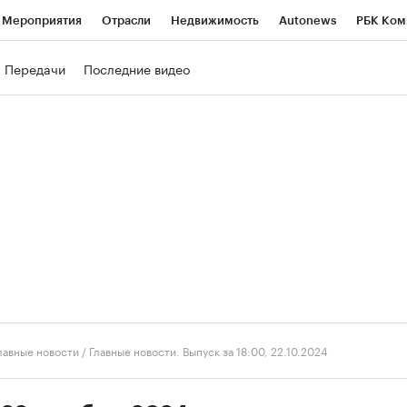
Мероприятия
Отрасли
Недвижимость
Autonews
РБК Ком
ние
РБК Курсы
РБК Life
Тренды
Визионеры
Национальн
Передачи
Последние видео
б
Исследования
Кредитные рейтинги
Франшизы
Газета
роверка контрагентов
Политика
Экономика
Бизнес
Техно
лавные новости
/
Главные новости. Выпуск за 18:00, 22.10.2024