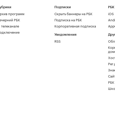
убрики
Подписки
РБК
рхив программ
Скрыть баннеры на РБК
iOS
ечерний РБК
Подписка на РБК
And
 телеканале
Корпоративная подписка
AppG
одключение
Уведомления
Дру
RSS
Обл
Кор
дом
Хос
Рег
Зна
Сайт
РБК
Шко