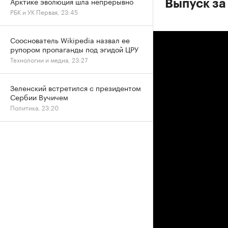
Арктике эволюция шла непрерывно
Выпуск за
РБК и УК Первая, 23:45
Сооснователь Wikipedia назвал ее
рупором пропаганды под эгидой ЦРУ
Технологии и медиа, 23:27
Зеленский встретился с президентом
Сербии Вучичем
Политика, 23:20