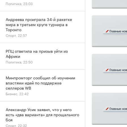
Политика, 23:03
Андреева проиграла 34-й ракетке
мира в третьем круге турнира в
Торонто
Спорт, 22:57
РПЦ ответила на призыв уйти из
Африки
Политика, 22:50
Минпромторг сообщил об изучении
властями идей по поддержке
селлеров WB
Бизнес, 22:42
Александр Усик заявил, что у него
есть «два варианта» для прощального
боя
Спорт, 22:32