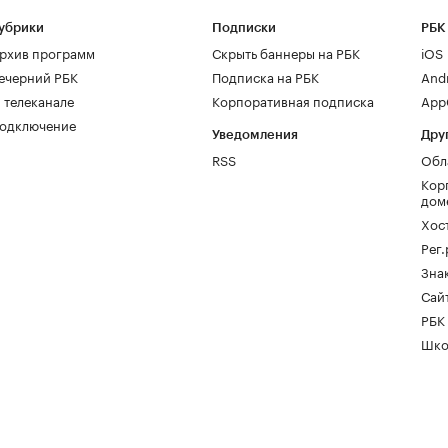
убрики
Подписки
РБК
рхив программ
Скрыть баннеры на РБК
iOS
ечерний РБК
Подписка на РБК
And
 телеканале
Корпоративная подписка
AppG
одключение
Уведомления
Дру
RSS
Обл
Кор
дом
Хос
Рег
Зна
Сайт
РБК
Шко