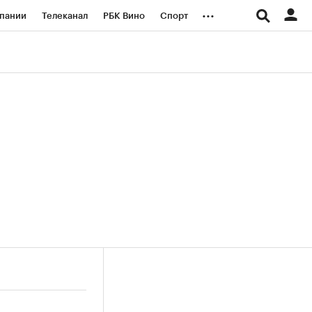
...
пании
Телеканал
РБК Вино
Спорт
ые проекты
Город
Стиль
Крипто
Спецпроекты СПб
логии и медиа
Финансы