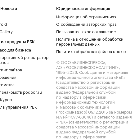
 Новости
Юридическая информация
Информация об ограничениях
roid
О соблюдении авторских прав
allery
Пользовательское соглашение
Политика в отношении обработки
гие продукты РБК
персональных данных
ако для бизнеса
Политика обработки файлов cookie
поративный регистратор
енов
© ООО «БИЗНЕСПРЕСС»,
АО «РОСБИЗНЕСКОНСАЛТИНГ»,
тинг сайтов
1995–2026
. Сообщения и материалы
.решения
информационного агентства «РБК»
(свидетельство о регистрации
комства
средства массовой информации
 знакомств podbor.ru
выдано Федеральной службой
по надзору в сфере связи,
 Курсы
информационных технологий
ла управления РБК
и массовых коммуникаций
(Роскомнадзор) 09.12.2015 за номером
ИА №ФС77-63848) и сетевого издания
«РБК» (свидетельство о регистрации
средства массовой информации
выдано Федеральной службой
по надзору в сфере связи,