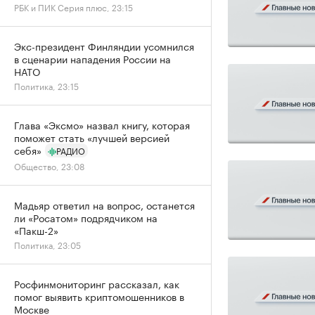
РБК и ПИК Серия плюс, 23:15
Экс-президент Финляндии усомнился
в сценарии нападения России на
НАТО
Политика, 23:15
Глава «Эксмо» назвал книгу, которая
поможет стать «лучшей версией
себя»
РАДИО
Общество, 23:08
Мадьяр ответил на вопрос, останется
ли «Росатом» подрядчиком на
«Пакш-2»
Политика, 23:05
Росфинмониторинг рассказал, как
помог выявить криптомошенников в
Москве