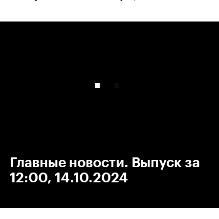
00:00
/
00:00
Главные новости. Выпуск за
12:00, 14.10.2024