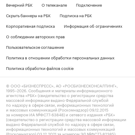
Вечерний РБК
О телеканале
Подключение
Скрыть баннеры на РБК
Подписка на РБК
Корпоративная подписка
Информация об ограничениях
О соблюдении авторских прав
Пользовательское соглашение
Политика в отношении обработки персональных данных
Политика обработки файлов cookie
© ООО «БИЗНЕСПРЕСС», АО «РОСБИЗНЕСКОНСАЛТИНГ»,
1995–2026
. Сообщения и материалы информационного
агентства «РБК» (свидетельство о регистрации средства
массовой информации выдано Федеральной службой
по надзору в сфере связи, информационных технологий
и массовых коммуникаций (Роскомнадзор) 09.12.2015
за номером ИА №ФС77-63848) и сетевого издания «РБК»
(свидетельство о регистрации средства массовой информации
выдано Федеральной службой по надзору в сфере связи,
информационных технологий и массовых коммуникаций
(Роскомнадзор) 03.12.2021 за номером ЭЛ №ФС77-82385)