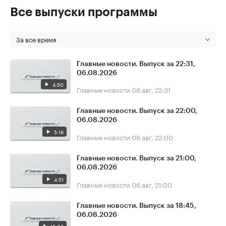
Все выпуски программы
За все время
Главные новости. Выпуск за 22:31,
06.08.2026
4:50
Главные новости
06 авг, 22:31
Главные новости. Выпуск за 22:00,
06.08.2026
5:18
Главные новости
06 авг, 22:00
Главные новости. Выпуск за 21:00,
06.08.2026
4:51
Главные новости
06 авг, 21:00
Главные новости. Выпуск за 18:45,
06.08.2026