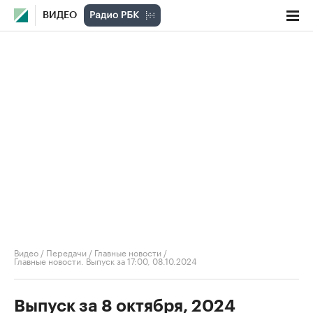
ВИДЕО
Видео
/
Передачи
/
Главные новости
/
Главные новости. Выпуск за 17:00, 08.10.2024
Выпуск за 8 октября, 2024