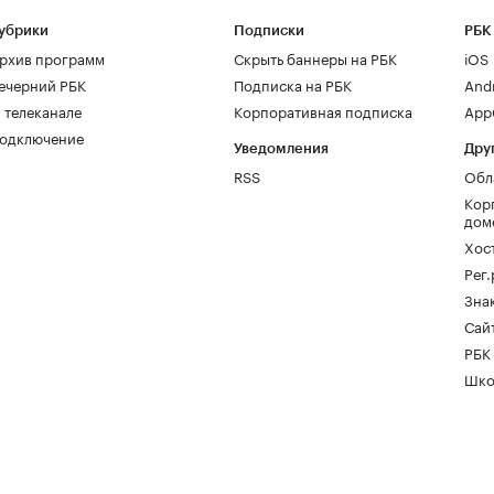
убрики
Подписки
РБК
рхив программ
Скрыть баннеры на РБК
iOS
ечерний РБК
Подписка на РБК
And
 телеканале
Корпоративная подписка
AppG
одключение
Уведомления
Дру
RSS
Обл
Кор
дом
Хос
Рег
Зна
Сайт
РБК
Шко