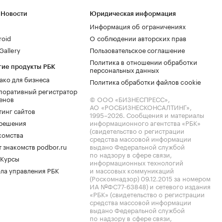
 Новости
Юридическая информация
Информация об ограничениях
roid
О соблюдении авторских прав
allery
Пользовательское соглашение
Политика в отношении обработки
гие продукты РБК
персональных данных
ако для бизнеса
Политика обработки файлов cookie
поративный регистратор
енов
© ООО «БИЗНЕСПРЕСС»,
АО «РОСБИЗНЕСКОНСАЛТИНГ»,
тинг сайтов
1995–2026
. Сообщения и материалы
.решения
информационного агентства «РБК»
(свидетельство о регистрации
комства
средства массовой информации
 знакомств podbor.ru
выдано Федеральной службой
по надзору в сфере связи,
 Курсы
информационных технологий
ла управления РБК
и массовых коммуникаций
(Роскомнадзор) 09.12.2015 за номером
ИА №ФС77-63848) и сетевого издания
«РБК» (свидетельство о регистрации
средства массовой информации
выдано Федеральной службой
по надзору в сфере связи,