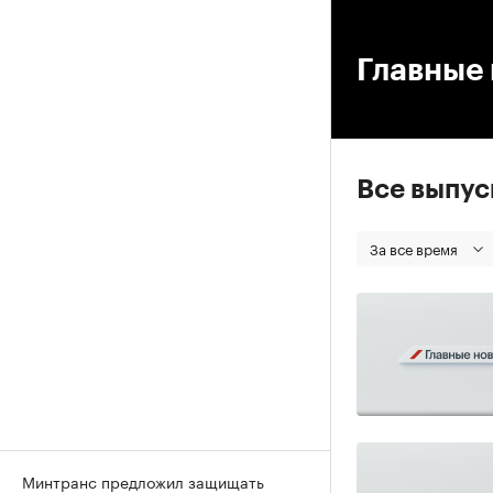
00
Главные 
Все выпу
За все время
Минтранс предложил защищать