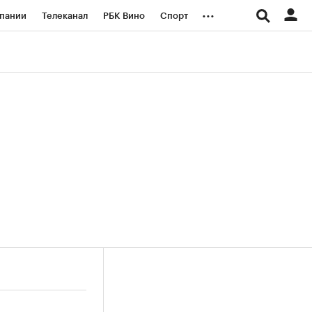
...
пании
Телеканал
РБК Вино
Спорт
ые проекты
Город
Стиль
Крипто
Спецпроекты СПб
логии и медиа
Финансы