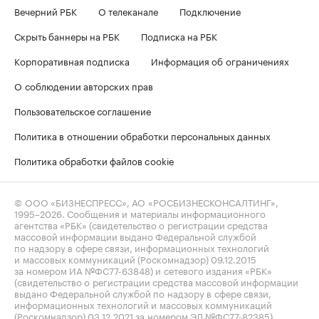
Вечерний РБК
О телеканале
Подключение
Скрыть баннеры на РБК
Подписка на РБК
Корпоративная подписка
Информация об ограничениях
О соблюдении авторских прав
Пользовательское соглашение
Политика в отношении обработки персональных данных
Политика обработки файлов cookie
© ООО «БИЗНЕСПРЕСС», АО «РОСБИЗНЕСКОНСАЛТИНГ»,
1995–2026
. Сообщения и материалы информационного
агентства «РБК» (свидетельство о регистрации средства
массовой информации выдано Федеральной службой
по надзору в сфере связи, информационных технологий
и массовых коммуникаций (Роскомнадзор) 09.12.2015
за номером ИА №ФС77-63848) и сетевого издания «РБК»
(свидетельство о регистрации средства массовой информации
выдано Федеральной службой по надзору в сфере связи,
информационных технологий и массовых коммуникаций
(Роскомнадзор) 03.12.2021 за номером ЭЛ №ФС77-82385)