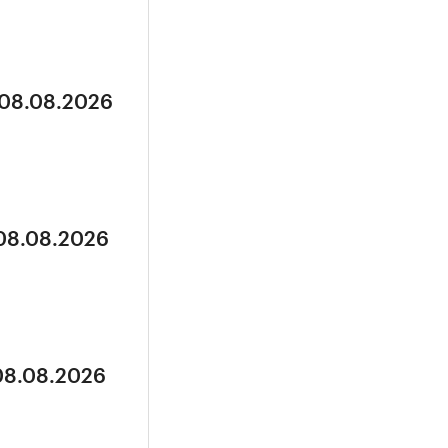
 08.08.2026
 08.08.2026
 08.08.2026