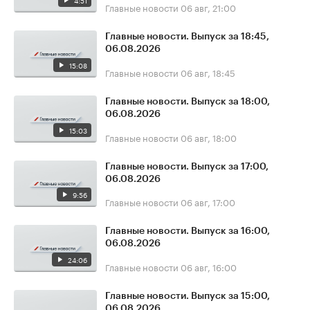
4:51
Главные новости
06 авг, 21:00
Главные новости. Выпуск за 18:45,
06.08.2026
15:08
Главные новости
06 авг, 18:45
Главные новости. Выпуск за 18:00,
06.08.2026
15:03
Главные новости
06 авг, 18:00
Главные новости. Выпуск за 17:00,
06.08.2026
9:56
Главные новости
06 авг, 17:00
Главные новости. Выпуск за 16:00,
06.08.2026
24:06
Главные новости
06 авг, 16:00
Главные новости. Выпуск за 15:00,
06.08.2026