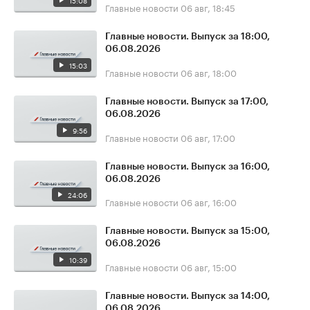
15:08
Главные новости
06 авг, 18:45
Главные новости. Выпуск за 18:00,
06.08.2026
15:03
Главные новости
06 авг, 18:00
Главные новости. Выпуск за 17:00,
06.08.2026
9:56
Главные новости
06 авг, 17:00
Главные новости. Выпуск за 16:00,
06.08.2026
24:06
Главные новости
06 авг, 16:00
Главные новости. Выпуск за 15:00,
06.08.2026
10:39
Главные новости
06 авг, 15:00
Главные новости. Выпуск за 14:00,
06.08.2026