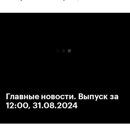
00:00
/
00:00
Главные новости. Выпуск за
12:00, 31.08.2024