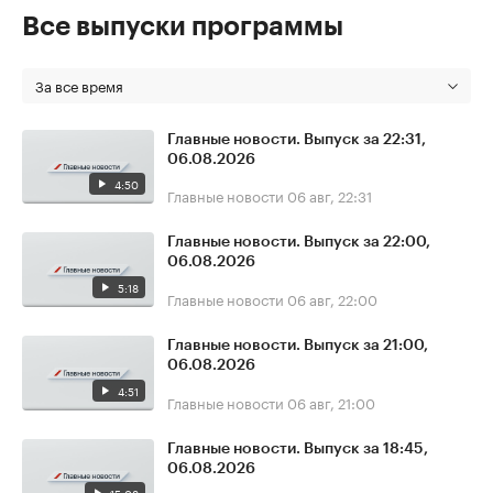
Все выпуски программы
За все время
Главные новости. Выпуск за 22:31,
06.08.2026
4:50
Главные новости
06 авг, 22:31
Главные новости. Выпуск за 22:00,
06.08.2026
5:18
Главные новости
06 авг, 22:00
Главные новости. Выпуск за 21:00,
06.08.2026
4:51
Главные новости
06 авг, 21:00
Главные новости. Выпуск за 18:45,
06.08.2026